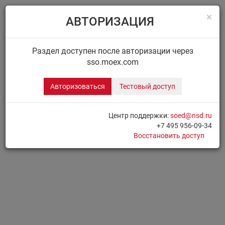
×
АВТОРИЗАЦИЯ
Menu
Главная
ДИСК НРД
Сообщения
Раздел доступен после авторизации через
sso.moex.com
ДИСК.СООБЩЕНИЯ
Авторизоваться
Тестовый доступ
Для доступа к разделу необходимо
Авторизоваться
Центр поддержки:
soed@nsd.ru
+7 495 956-09-34
Печать страницы
Восстановить доступ