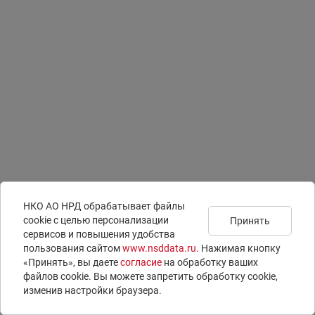
НКО АО НРД обрабатывает файлы
сookie с целью персонализации
Принять
сервисов и повышения удобства
Подписаться на
Документы
Раскрытие информации
пользования сайтом
www.nsddata.ru
. Нажимая кнопку
новости
Юридическая информация
ISIN-коды
«Принять», вы даете
согласие
на обработку ваших
Контакты
LEI-коды
файлов cookie. Вы можете запретить обработку сookie,
Вопросы и ответы
E-voting – электронное голосование
изменив настройки браузера.
© 1996 – 2026 НКО АО НРД