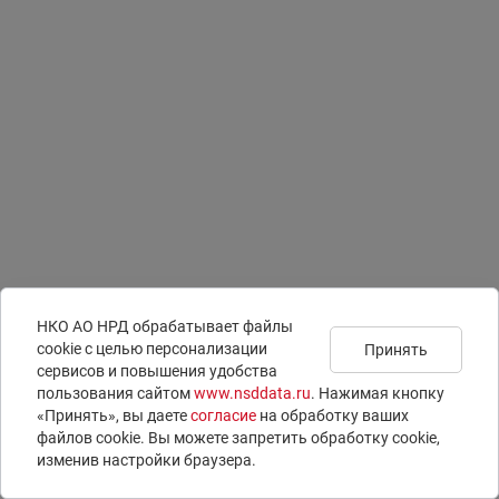
НКО АО НРД обрабатывает файлы
сookie с целью персонализации
Принять
сервисов и повышения удобства
Подписаться на
Документы
Раскрытие информации
пользования сайтом
www.nsddata.ru
. Нажимая кнопку
новости
Юридическая информация
ISIN-коды
«Принять», вы даете
согласие
на обработку ваших
Контакты
LEI-коды
файлов cookie. Вы можете запретить обработку сookie,
Вопросы и ответы
E-voting – электронное голосование
изменив настройки браузера.
© 1996 – 2026 НКО АО НРД