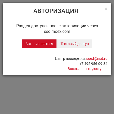
×
АВТОРИЗАЦИЯ
Menu
Главная
ДИСК НРД
Сообщения
Раздел доступен после авторизации через
sso.moex.com
ДИСК.СООБЩЕНИЯ
Авторизоваться
Тестовый доступ
Для доступа к разделу необходимо
Авторизоваться
Центр поддержки:
soed@nsd.ru
+7 495 956-09-34
Печать страницы
Восстановить доступ