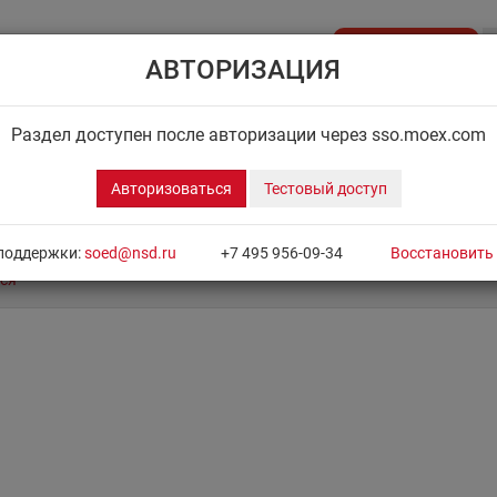
Стать клиентом
АВТОРИЗАЦИЯ
API NSD
ДИСК НРД
ЦЕНОВОЙ ЦЕНТР
НОВОСТН
Раздел доступен после авторизации через sso.moex.com
Авторизоваться
Тестовый доступ
поддержки:
soed@nsd.ru
+7 495 956-09-34
Восстановить
ся