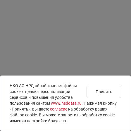
НКО АО НРД обрабатывает файлы
сookie с целью персонализации
Принять
сервисов и повышения удобства
Подписаться на
Документы
Раскрытие информации
пользования сайтом
www.nsddata.ru
. Нажимая кнопку
новости
Юридическая информация
ISIN-коды
«Принять», вы даете
согласие
на обработку ваших
Контакты
LEI-коды
файлов cookie. Вы можете запретить обработку сookie,
Вопросы и ответы
E-voting – электронное голосование
изменив настройки браузера.
© 1996 – 2026 НКО АО НРД