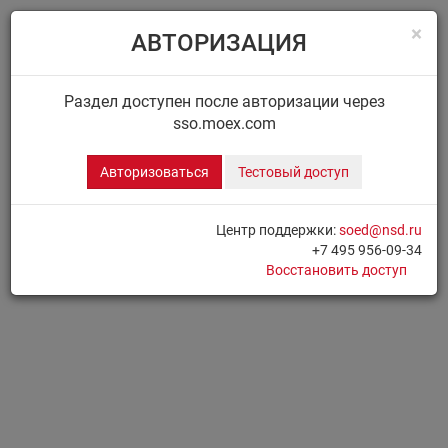
×
АВТОРИЗАЦИЯ
Menu
Главная
ДИСК НРД
Сообщения
Раздел доступен после авторизации через
sso.moex.com
ДИСК.СООБЩЕНИЯ
Авторизоваться
Тестовый доступ
Для доступа к разделу необходимо
Авторизоваться
Центр поддержки:
soed@nsd.ru
+7 495 956-09-34
Печать страницы
Восстановить доступ