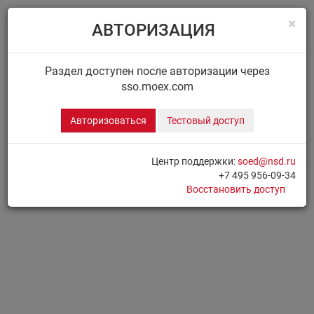
×
АВТОРИЗАЦИЯ
Menu
Главная
ДИСК НРД
Сообщения
Раздел доступен после авторизации через
sso.moex.com
ДИСК.СООБЩЕНИЯ
Авторизоваться
Тестовый доступ
Для доступа к разделу необходимо
Авторизоваться
Центр поддержки:
soed@nsd.ru
+7 495 956-09-34
Печать страницы
Восстановить доступ