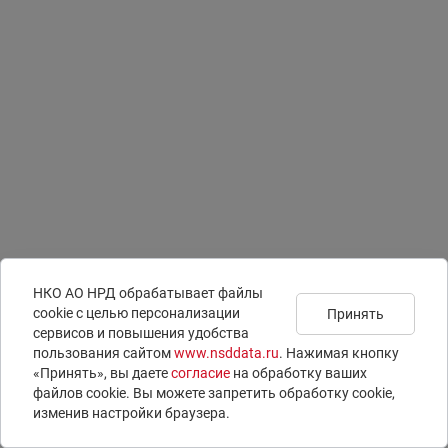
НКО АО НРД обрабатывает файлы
сookie с целью персонализации
Принять
сервисов и повышения удобства
Подписаться на
Документы
Раскрытие информации
пользования сайтом
www.nsddata.ru
. Нажимая кнопку
новости
Юридическая информация
ISIN-коды
«Принять», вы даете
согласие
на обработку ваших
Контакты
LEI-коды
файлов cookie. Вы можете запретить обработку сookie,
Вопросы и ответы
E-voting – электронное голосование
изменив настройки браузера.
© 1996 – 2026 НКО АО НРД