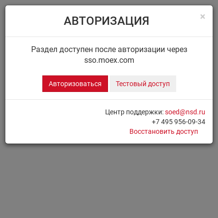
×
АВТОРИЗАЦИЯ
Menu
Главная
ДИСК НРД
Сообщения
Раздел доступен после авторизации через
sso.moex.com
ДИСК.СООБЩЕНИЯ
Авторизоваться
Тестовый доступ
Для доступа к разделу необходимо
Авторизоваться
Центр поддержки:
soed@nsd.ru
+7 495 956-09-34
Печать страницы
Восстановить доступ