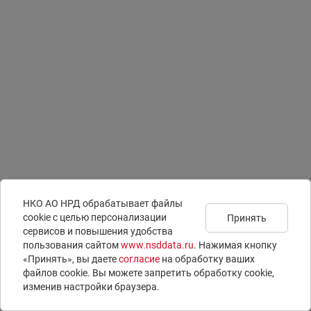
НКО АО НРД обрабатывает файлы
сookie с целью персонализации
Принять
сервисов и повышения удобства
Подписаться на
Документы
Раскрытие информации
пользования сайтом
www.nsddata.ru
. Нажимая кнопку
новости
Юридическая информация
ISIN-коды
«Принять», вы даете
согласие
на обработку ваших
Контакты
LEI-коды
файлов cookie. Вы можете запретить обработку сookie,
Вопросы и ответы
E-voting – электронное голосование
изменив настройки браузера.
© 1996 – 2026 НКО АО НРД