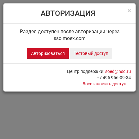
×
АВТОРИЗАЦИЯ
Menu
Главная
ДИСК НРД
Сообщения
Раздел доступен после авторизации через
sso.moex.com
ДИСК.СООБЩЕНИЯ
Авторизоваться
Тестовый доступ
Для доступа к разделу необходимо
Авторизоваться
Центр поддержки:
soed@nsd.ru
+7 495 956-09-34
Печать страницы
Восстановить доступ