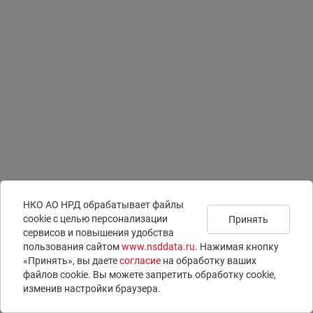
НКО АО НРД обрабатывает файлы
сookie с целью персонализации
Принять
сервисов и повышения удобства
Подписаться на
Документы
Раскрытие информации
пользования сайтом
www.nsddata.ru
. Нажимая кнопку
новости
Юридическая информация
ISIN-коды
«Принять», вы даете
согласие
на обработку ваших
Контакты
LEI-коды
файлов cookie. Вы можете запретить обработку сookie,
Вопросы и ответы
E-voting – электронное голосование
изменив настройки браузера.
© 1996 – 2026 НКО АО НРД