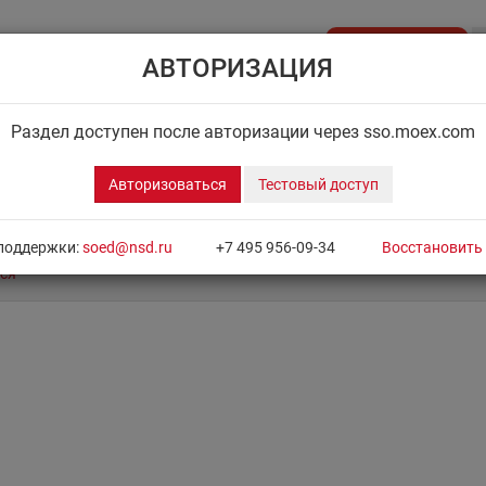
Стать клиентом
АВТОРИЗАЦИЯ
API NSD
ДИСК НРД
ЦЕНОВОЙ ЦЕНТР
НОВОСТН
Раздел доступен после авторизации через sso.moex.com
Авторизоваться
Тестовый доступ
поддержки:
soed@nsd.ru
+7 495 956-09-34
Восстановить
ся