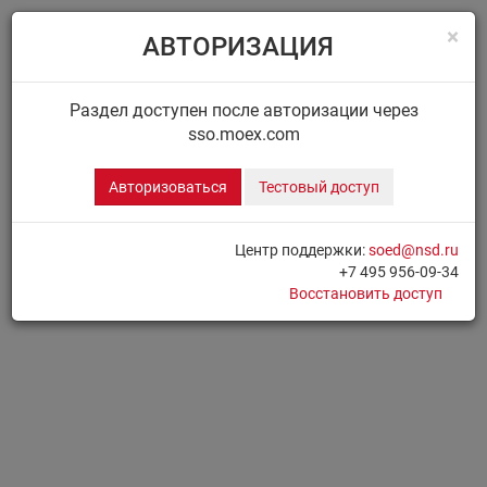
×
АВТОРИЗАЦИЯ
Menu
Главная
ДИСК НРД
Сообщения
Раздел доступен после авторизации через
sso.moex.com
ДИСК.СООБЩЕНИЯ
Авторизоваться
Тестовый доступ
Для доступа к разделу необходимо
Авторизоваться
Центр поддержки:
soed@nsd.ru
+7 495 956-09-34
Печать страницы
Восстановить доступ