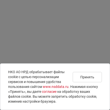
НКО АО НРД обрабатывает файлы
сookie с целью персонализации
Принять
сервисов и повышения удобства
Подписаться на
Документы
Раскрытие информации
пользования сайтом
www.nsddata.ru
. Нажимая кнопку
новости
Юридическая информация
ISIN-коды
«Принять», вы даете
согласие
на обработку ваших
Контакты
LEI-коды
файлов cookie. Вы можете запретить обработку сookie,
Вопросы и ответы
E-voting – электронное голосование
изменив настройки браузера.
© 1996 – 2026 НКО АО НРД