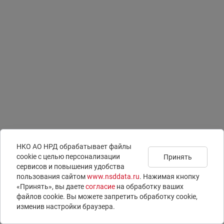
НКО АО НРД обрабатывает файлы
сookie с целью персонализации
Принять
сервисов и повышения удобства
Подписаться на
Документы
Раскрытие информации
пользования сайтом
www.nsddata.ru
. Нажимая кнопку
новости
Юридическая информация
ISIN-коды
«Принять», вы даете
согласие
на обработку ваших
Контакты
LEI-коды
файлов cookie. Вы можете запретить обработку сookie,
Вопросы и ответы
E-voting – электронное голосование
изменив настройки браузера.
© 1996 – 2026 НКО АО НРД