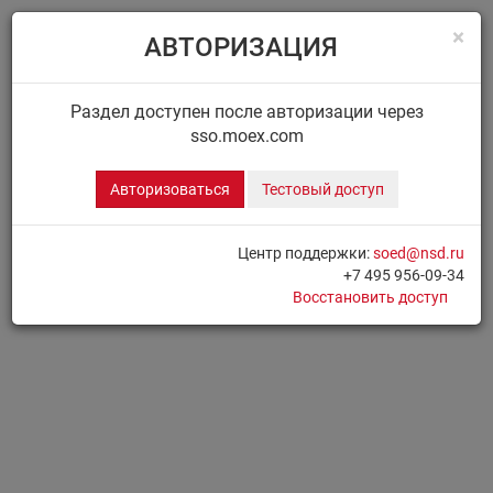
×
АВТОРИЗАЦИЯ
Menu
Главная
ДИСК НРД
Сообщения
Раздел доступен после авторизации через
sso.moex.com
ДИСК.СООБЩЕНИЯ
Авторизоваться
Тестовый доступ
Для доступа к разделу необходимо
Авторизоваться
Центр поддержки:
soed@nsd.ru
+7 495 956-09-34
Печать страницы
Восстановить доступ