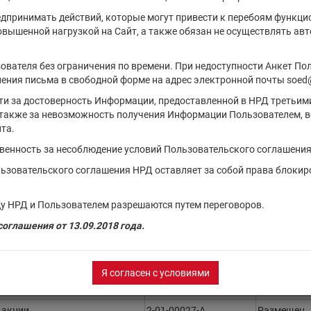
Д на 08.08.2026
г.
едпринимать действий, которые могут привести к перебоям функци
повышенной нагрузкой на Сайт, а также обязан не осуществлять а
Тип финансового
Регистрационный
Состояние
инструмента
номер
выпуска
ователя без ограничения по времени. При недоступности Анкет По
ения письма в свободной форме на адрес электронной почты soed
акции
2-02-02072-A
Размещен
сти за достоверность Информации, предоставленной в НРД третьим
акции
1-01-02153-A
Размещен
также за невозможность получения Информации Пользователем, в
та.
акции
1-01-65057-D
Размещен
твенность за несоблюдение условий Пользовательского соглашения
акции
1-02-01262-A
Размещен
льзовательского соглашения НРД оставляет за собой права блокир
акции
2-02-03320-A
Размещен
акции
1-02-30363-F
Размещен
у НРД и Пользователем разрешаются путем переговоров.
акции
2-02-30363-F
Размещен
оглашения от 13.09.2018 года.
акции
1-01-00132-F
Размещен
акции
1-01-00119-D
Размещен
Я согласен с условиями
акции
1-02-00027-A
Размещен
акции
2-01-00027-A
Размещен