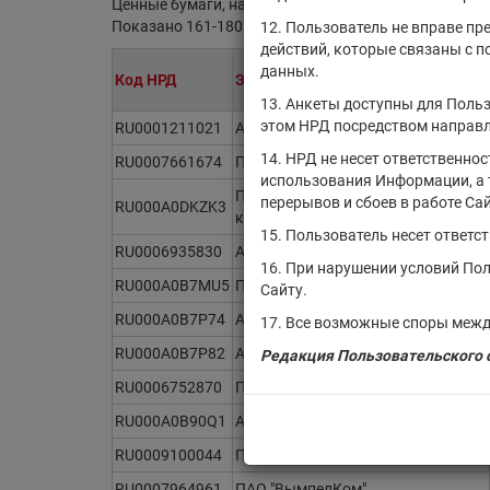
Ценные бумаги, находящиеся на обслуживании в НР
Показано 161-180 из 21369 найденных ценных бума
12. Пользователь не вправе пр
действий, которые связаны с 
данных.
Код НРД
Эмитент/ИФ/ИП
13. Анкеты доступны для Польз
этом НРД посредством направл
RU0001211021
АО "Тулачермет"
14. НРД не несет ответственно
RU0007661674
ПАО "Дорогобуж"
использования Информации, а 
ПАО "Калужская сбытовая
перерывов и сбоев в работе Сай
RU000A0DKZK3
компания"
15. Пользователь несет ответс
RU0006935830
АО "ОМПК"
16. При нарушении условий По
RU000A0B7MU5
ПАО "Туланефтепродукт"
Сайту.
RU000A0B7P74
АО "Ургалуголь"
17. Все возможные споры межд
RU000A0B7P82
АО "Ургалуголь"
Редакция Пользовательского с
RU0006752870
ПАО "Запсибгазпром"
RU000A0B90Q1
АО "Севералмаз"
RU0009100044
ПАО "ВымпелКом"
RU0007964961
ПАО "ВымпелКом"