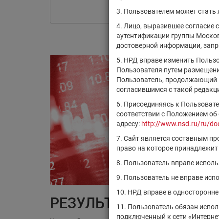
3. Пользователем может стать
4. Лицо, выразившее согласие 
аутентификации группы Москов
достоверной информации, запро
5. НРД вправе изменить Польз
Пользователя путем размещения
Пользователь, продолжающий и
согласившимся с такой редакц
6. Присоединяясь к Пользоват
соответствии с Положением об
адресу:
http://www.nsd.ru/ru/do
7. Сайт является составным п
право на которое принадлежит
8. Пользователь вправе испол
9. Пользователь не вправе ис
10. НРД вправе в односторонн
РЕЗУЛЬТАТЫ ПОИСКА:
11. Пользователь обязан испо
подключенный к сети «Интернет