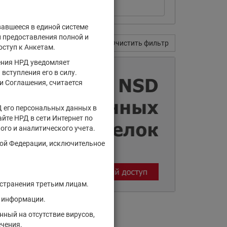
вавшееся в единой системе
и предоставления полной и
Поиск
Очистить фильтр
оступ к Анкетам.
ения НРД уведомляет
вступления его в силу.
и Соглашения, считается
Д его персональных данных в
йте НРД в сети Интернет по
ого и аналитического учета.
кой Федерации, исключительное
остранения третьим лицам.
й информации.
ный на отсутствие вирусов,
ечения.