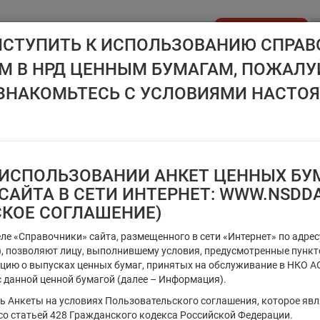
Стать клиентом
ИСТУПИТЬ К ИСПОЛЬЗОВАНИЮ СПРАВ
 В НРД ЦЕННЫМ БУМАГАМ, ПОЖАЛУ
API NSD
ДИСК НРД
ЦЕНОВОЙ ЦЕНТР
НОВОСТН
ЗНАКОМЬТЕСЬ С УСЛОВИЯМИ НАСТО
ИСПОЛЬЗОВАНИИ АНКЕТ ЦЕННЫХ БУМ
Ценные бумаги, предназначен
САЙТА В СЕТИ ИНТЕРНЕТ: WWW.NSDD
СКОЕ СОГЛАШЕНИЕ)
Регистрационный номер/код ц
еле «Справочники» сайта, размещенного в сети «Интернет» по адре
т), позволяют лицу, выполнившему условия, предусмотренные пунк
цию о выпусках ценных бумаг, принятых на обслуживание в НКО АО
 данной ценной бумагой (далее – Информация).
Тип идентификатора ц.б.
ть Анкеты на условиях Пользовательского соглашения, которое яв
×
Регистрационный номер
со статьей 428 Гражданского кодекса Российской Федерации.