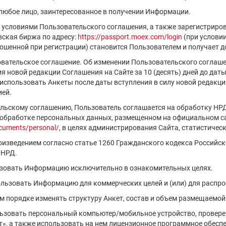
 любое лицо, заинтересованное в получении Информации.
с условиями Пользовательского соглашения, а также зарегистриро
ская биржа по адресу:
https://passport.moex.com/login
(при услови
шенной при регистрации) становится Пользователем и получает д
овательское соглашение. Об изменении Пользовательского соглаш
 новой редакции Соглашения на Сайте за 10 (десять) дней до даты 
спользовать Анкеты после даты вступления в силу новой редакци
ией.
ельскому соглашению, Пользователь соглашается на обработку НР
 обработке персональных данных, размещенном на официальном са
cuments/personal/
, в целях администрирования Сайта, статистическ
роизведением согласно статье 1260 Гражданского кодекса Российс
 НРД.
ьзовать Информацию исключительно в ознакомительных целях.
пользовать Информацию для коммерческих целей и (или) для распр
ем порядке изменять структуру Анкет, состав и объем размещаемо
льзовать персональный компьютер/мобильное устройство, проверен
», а также использовать на нем лицензионное программное обесп