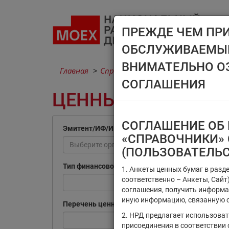
ПРЕЖДЕ ЧЕМ ПР
ОБСЛУЖИВАЕМЫМ
ВНИМАТЕЛЬНО О
Главная
Справочники
Ценные бумаги
СОГЛАШЕНИЯ
ЦЕННЫЕ БУМАГИ
СОГЛАШЕНИЕ ОБ 
Эмитент/ИФ/ИП
«СПРАВОЧНИКИ» 
Выберите организацию
(ПОЛЬЗОВАТЕЛЬ
Тип финансового инструмента
1. Анкеты ценных бумаг в разд
соответственно – Анкеты, Сай
соглашения, получить информа
иную информацию, связанную с
Перечень ценных бумаг, по которым
2. НРД предлагает использова
присоединения в соответствии 