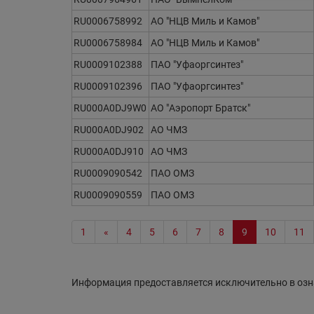
RU0006758992
АО "НЦВ Миль и Камов"
RU0006758984
АО "НЦВ Миль и Камов"
RU0009102388
ПАО "Уфаоргсинтез"
RU0009102396
ПАО "Уфаоргсинтез"
RU000A0DJ9W0
АО "Аэропорт Братск"
RU000A0DJ902
АО ЧМЗ
RU000A0DJ910
АО ЧМЗ
RU0009090542
ПАО ОМЗ
RU0009090559
ПАО ОМЗ
1
«
4
5
6
7
8
9
10
11
Информация предоставляется исключительно в озн