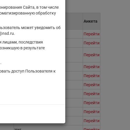
онирования Сайта, в том числе
втоматизированную обработку
Для квалифицированных
Анкета
инвесторов
льзователь может уведомить об
@nsd.ru.
Нет
Перейти
и лицами, последствия
Нет
Перейти
озникшую в результате
Нет
Перейти
.
Нет
Перейти
овать доступ Пользователя к
Нет
Перейти
Нет
Перейти
Нет
Перейти
Нет
Перейти
Нет
Перейти
Нет
Перейти
Нет
Перейти