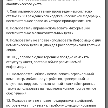
ETF
аналитического учета.
iShares U.S.
7. Сайт является составным произведением согласно
US4642877215
акции ИФ
Technology ETF
статье 1260 Гражданского кодекса Российской Федерации,
исключительное право на которое принадлежит НРД.
State Street
8. Пользователь вправе использовать Информацию
US78463X1037
SPDR Portfolio
акции ИФ
исключительно в ознакомительных целях.
Europe ETF
9. Пользователь не вправе использовать Информацию для
iShares U.S. Real
US4642877397
акции ИФ
коммерческих целей и (или) для распространения третьим
Estate ETF
лицам.
ProShares
US74347X8314
акции ИФ
10. НРД вправе в одностороннем порядке изменять
UltraPro QQQ
структуру Анкет, состав и объем размещаемой
ProShares Ultra
информации.
US74347R2141
Nasdaq
акции ИФ
11. Пользователь обязан использовать персональный
Biotechnology
компьютер/мобильное устройство, проверенный на
Global X
отсутствие вирусов, подключенный к сети «Интернет», а
US37954Y8710
Uranium ETF
акции ИФ
также использовать на нем лицензионное программное
NEW
обеспечения.
iShares Europe
12. Пользователь не вправе предпринимать действий,
US4642878619
акции ИФ
ETF
которые могут привести к перебоям функционирования