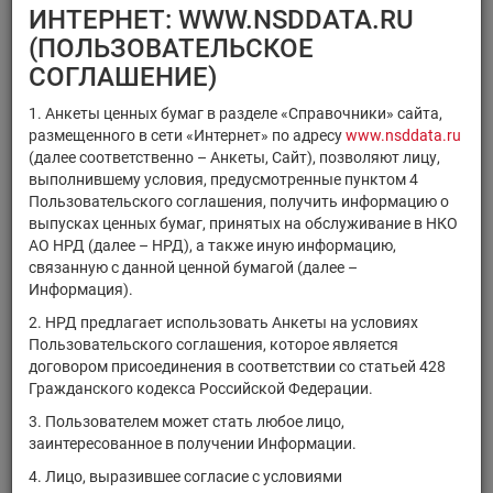
×
×
Регистрационный номер
ИНТЕРНЕТ: WWW.NSDDATA.RU
×
×
ISIN
Код НРД
(ПОЛЬЗОВАТЕЛЬСКОЕ
×
Код ММВБ
СОГЛАШЕНИЕ)
1. Анкеты ценных бумаг в разделе «Справочники» сайта,
размещенного в сети «Интернет» по адресу
www.nsddata.ru
(далее соответственно – Анкеты, Сайт), позволяют лицу,
выполнившему условия, предусмотренные пунктом 4
Поиск
Очистить фильтр
Пользовательского соглашения, получить информацию о
выпусках ценных бумаг, принятых на обслуживание в НКО
АО НРД (далее – НРД), а также иную информацию,
связанную с данной ценной бумагой (далее –
Информация).
2. НРД предлагает использовать Анкеты на условиях
Пользовательского соглашения, которое является
РЕЗУЛЬТАТЫ ПОИСКА:
договором присоединения в соответствии со статьей 428
Гражданского кодекса Российской Федерации.
Ценные бумаги, находящиеся на обслуживании в НРД на
3. Пользователем может стать любое лицо,
07.08.2026
заинтересованное в получении Информации.
Показано 141-160 из 21382 найденных ценных бумаг.
4. Лицо, выразившее согласие с условиями
Тип