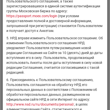
Эмитент/ИФ/
Регистрационный
Пользовательского соглашения, а также
Код НРД
финансового
ИП
номер
зарегистрировавшееся в единой системе аутентификации
инструмента
группы Московская биржа по адресу:
https://passport.moex.com/login
(при условии
iShares U.S.
предоставления полной и достоверной информации,
US4642871929
Transportation
акции ИФ
запрошенной при регистрации) становится Пользователем
ETF
и получает доступ к Анкетам.
State Street
5. НРД вправе изменить Пользовательское соглашение. Об
US78464A7634
SPDR S&P
акции ИФ
изменении Пользовательского соглашения НРД
Dividend ETF
уведомляет Пользователя путем размещения новой
iShares Core
редакции Соглашения на Сайте за 10 (десять) дней до даты
US4642872265
U.S. Aggregate
акции ИФ
вступления его в силу. Пользователь, продолжающий
Bond ETF
использовать Анкеты после даты вступления в силу новой
редакции Соглашения, считается согласившимся с такой
iShares S&P 500
US4642873099
акции ИФ
редакцией.
Growth ETF
6. Присоединяясь к Пользовательскому соглашению,
State Street
Пользователь соглашается на обработку НРД его
SPDR S&P
US78464A7220
акции ИФ
персональных данных в соответствии с Положением об
Pharmaceuticals
обработке персональных данных, размещенном на
ETF
официальном сайте НРД в сети Интернет по адресу:
iShares 20+ Year
http://www.nsd.ru/ru/documents/personal/
, в целях
US4642874329
Treasury Bond
акции ИФ
администрирования Сайта, статистического и