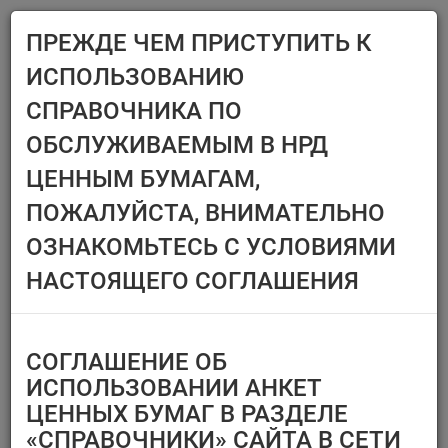
ПРЕЖДЕ ЧЕМ ПРИСТУПИТЬ К
Menu
ИСПОЛЬЗОВАНИЮ
Главная
Справочники
Ценные бумаги
СПРАВОЧНИКА ПО
ЦЕННЫЕ БУМАГИ
ОБСЛУЖИВАЕМЫМ В НРД
ЦЕННЫМ БУМАГАМ,
Эмитент/ИФ/ИП
Ценные бумаги,
ПОЖАЛУЙСТА, ВНИМАТЕЛЬНО
предназначенные
Выберите организацию
только для квал.
ОЗНАКОМЬТЕСЬ С УСЛОВИЯМИ
инвесторов
Тип финансового
НАСТОЯЩЕГО СОГЛАШЕНИЯ
инструмента
Регистрационный номер/
код ц.б.
СОГЛАШЕНИЕ ОБ
Перечень ценных бумаг,
ИСПОЛЬЗОВАНИИ АНКЕТ
по которым
ЦЕННЫХ БУМАГ В РАЗДЕЛЕ
Тип идентификатора ц.б.
«СПРАВОЧНИКИ» САЙТА В СЕТИ