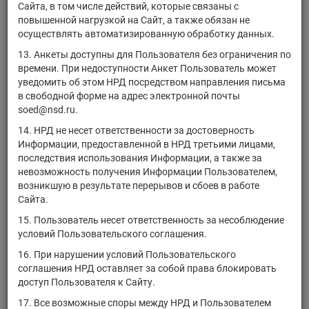
Сайта, в том числе действий, которые связаны с
iShares
повышенной нагрузкой на Сайт, а также обязан не
Preferred and
US4642886877
акции ИФ
осуществлять автоматизированную обработку данных.
Income
Securities ETF
13. Анкеты доступны для Пользователя без ограничения по
времени. При недоступности Анкет Пользователь может
iShares Global
уведомить об этом НРД посредством направления письма
Consumer
US4642887453
акции ИФ
в свободной форме на адрес электронной почты
Discretionary
soed@nsd.ru.
ETF
14. НРД не несет ответственности за достоверность
iShares Core
Информации, предоставленной в НРД третьими лицами,
US46429B6636
High Dividend
акции ИФ
последствия использования Информации, а также за
ETF
невозможность получения Информации Пользователем,
Vanguard
возникшую в результате перерывов и сбоев в работе
Extended
Сайта.
US9219107094
Duration
акции ИФ
15. Пользователь несет ответственность за несоблюдение
Treasury Index
условий Пользовательского соглашения.
Fund ETF Shares
16. При нарушении условий Пользовательского
iShares MSCI
соглашения НРД оставляет за собой права блокировать
US4642867646
акции ИФ
Spain ETF
доступ Пользователя к Сайту.
U.S. Global Jets
17. Все возможные споры между НРД и Пользователем
US26922A8421
акции ИФ