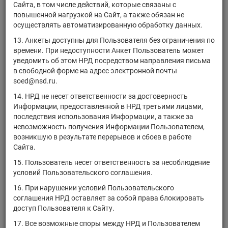
промышленный"
Сайта, в том числе действий, которые связаны с
повышенной нагрузкой на Сайт, а также обязан не
ЗПИФ
осуществлять автоматизированную обработку данных.
комбинированный
RU000A0JR7Z1
паи
1886-941686
"Домодедовский
13. Анкеты доступны для Пользователя без ограничения по
промышленный"
времени. При недоступности Анкет Пользователь может
уведомить об этом НРД посредством направления письма
ЗПИФ
в свободной форме на адрес электронной почты
RU000A0JR7W8
комбинированный
паи
1931-941695
soed@nsd.ru.
"Горки-2 Первый"
14. НРД не несет ответственности за достоверность
ЗПИФ
Информации, предоставленной в НРД третьими лицами,
RU000A0JR7V0
комбинированный
паи
1930-941693
последствия использования Информации, а также за
"Апрелевка"
невозможность получения Информации Пользователем,
ЗПИФ рентный
возникшую в результате перерывов и сбоев в работе
RU000A0JRE38
паи
1702-941645
"Экорент"
Сайта.
ЗПИФ
15. Пользователь несет ответственность за несоблюдение
RU000A0JRHC0
Недвижимости
паи
1899-941685
условий Пользовательского соглашения.
"АТРИУМ"
16. При нарушении условий Пользовательского
ЗПИФ
соглашения НРД оставляет за собой права блокировать
RU000A0JRK71
комбинированный
паи
1665-941645
доступ Пользователя к Сайту.
"Капиталинвест"
17. Все возможные споры между НРД и Пользователем