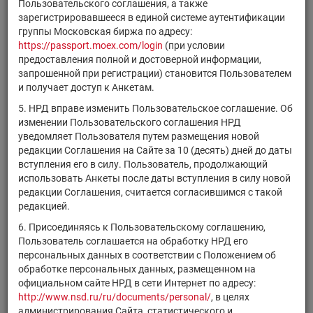
Регистраци
Пользовательского соглашения, а также
Код НРД
Эмитент/ИФ/ИП
финансового
номер
зарегистрировавшееся в единой системе аутентификации
инструмента
группы Московская биржа по адресу:
https://passport.moex.com/login
(при условии
ОПИФ рыночных
предоставления полной и достоверной информации,
финансовых
RU000A0JR2C1
паи
0089-598930
запрошенной при регистрации) становится Пользователем
инструментов "ВИМ
и получает доступ к Анкетам.
- Казначейский"
5. НРД вправе изменить Пользовательское соглашение. Об
ОПИФ рыночных
изменении Пользовательского соглашения НРД
финансовых
уведомляет Пользователя путем размещения новой
RU000A0JR2K4
инструментов "А-
паи
0047-185486
редакции Соглашения на Сайте за 10 (десять) дней до даты
Капитал
вступления его в силу. Пользователь, продолжающий
Сбалансированный"
использовать Анкеты после даты вступления в силу новой
ЗПИФ акций
редакции Соглашения, считается согласившимся с такой
RU000A0JR316
"Альтернативные
паи
1866-941690
редакцией.
инвестиции"
6. Присоединяясь к Пользовательскому соглашению,
Рентный ЗПИФ
Пользователь соглашается на обработку НРД его
RU000A0JR3F2
"Перспектива - фонд
паи
1852-941690
персональных данных в соответствии с Положением об
второй"
обработке персональных данных, размещенном на
официальном сайте НРД в сети Интернет по адресу:
ЗПИФ рентный
http://www.nsd.ru/ru/documents/personal/
, в целях
RU000A0JR4R5
"Своя земля -
паи
1438-941561
администрирования Сайта, статистического и