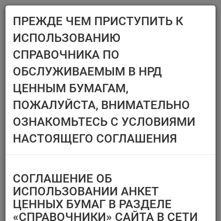
ПРЕЖДЕ ЧЕМ ПРИСТУПИТЬ К
Menu
ИСПОЛЬЗОВАНИЮ
Главная
Справочники
Ценные бумаги
СПРАВОЧНИКА ПО
ЦЕННЫЕ БУМАГИ
ОБСЛУЖИВАЕМЫМ В НРД
ЦЕННЫМ БУМАГАМ,
Эмитент/ИФ/ИП
Ценные бумаги,
ПОЖАЛУЙСТА, ВНИМАТЕЛЬНО
предназначенные
Выберите организацию
только для квал.
ОЗНАКОМЬТЕСЬ С УСЛОВИЯМИ
инвесторов
Тип финансового
НАСТОЯЩЕГО СОГЛАШЕНИЯ
инструмента
Регистрационный номер/
код ц.б.
СОГЛАШЕНИЕ ОБ
Перечень ценных бумаг,
ИСПОЛЬЗОВАНИИ АНКЕТ
по которым
ЦЕННЫХ БУМАГ В РАЗДЕЛЕ
Тип идентификатора ц.б.
«СПРАВОЧНИКИ» САЙТА В СЕТИ