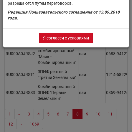
ЗПИФ
разрешаются путем переговоров.
RU000A0JRL54
комбинированный
паи
1834-941516
Редакция Пользовательского соглашения от 13.09.2018
"Пифов"
года.
ЗПИФ акций
RU000A0JRNZ9
"Системные
паи
2154-941738
инвестиции"
Я согласен с условиями
ЗПИФ
комбинированный
RU000A0JRSJ2
паи
0688-941212
"Маяк -
Комбинированный"
ЗПИФ рентный
RU000A0JRST1
паи
1214-582296
"Третий Земельный"
Комбинированный
RU000A0JRSS3
ЗПИФ "Первый
паи
0859-941245
Земельный"
1
«
3
4
5
6
7
8
9
10
11
12
»
1069