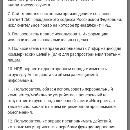
рентный"
аналитического учета.
ЗПИФ рыночных
7. Сайт является составным произведением согласно
финансовых
статье 1260 Гражданского кодекса Российской Федерации,
инструментов
RU000A0JR4X3
паи
0012-465396
исключительное право на которое принадлежит НРД.
"РСХБ - Фонд Акций
развивающихся
8. Пользователь вправе использовать Информацию
стран"
исключительно в ознакомительных целях.
ЗПИФ
9. Пользователь не вправе использовать Информацию для
RU000A0JR6C2
недвижимости
паи
1909-941981
коммерческих целей и (или) для распространения третьим
"ЭЛИТА"
лицам.
10. НРД вправе в одностороннем порядке изменять
ОПИФ рыночных
структуру Анкет, состав и объем размещаемой
финансовых
информации.
инструментов "ТКБ
RU000A0JR7K3
Инвестмент
паи
0991-941319
11. Пользователь обязан использовать персональный
Партнерс - Фонд
компьютер/мобильное устройство, проверенный на
валютных
отсутствие вирусов, подключенный к сети «Интернет», а
облигаций"
также использовать на нем лицензионное программное
обеспечения.
ЗПИФ
комбинированный
12. Пользователь не вправе предпринимать действий,
RU000A0JR7Y4
паи
1889-941685
"Ивановский
которые могут привести к перебоям функционирования