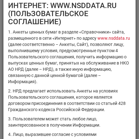
×
×
Регистрационный номер
ИНТЕРНЕТ: WWW.NSDDATA.RU
×
×
ISIN
Код НРД
(ПОЛЬЗОВАТЕЛЬСКОЕ
×
Код ММВБ
СОГЛАШЕНИЕ)
1. Анкеты ценных бумаг в разделе «Справочники» сайта,
размещенного в сети «Интернет» по адресу
www.nsddata.ru
(далее соответственно – Анкеты, Сайт), позволяют лицу,
выполнившему условия, предусмотренные пунктом 4
Поиск
Очистить фильтр
Пользовательского соглашения, получить информацию о
выпусках ценных бумаг, принятых на обслуживание в НКО
АО НРД (далее – НРД), а также иную информацию,
связанную с данной ценной бумагой (далее –
Информация).
2. НРД предлагает использовать Анкеты на условиях
Пользовательского соглашения, которое является
РЕЗУЛЬТАТЫ ПОИСКА:
договором присоединения в соответствии со статьей 428
Гражданского кодекса Российской Федерации.
Ценные бумаги, находящиеся на обслуживании в НРД на
3. Пользователем может стать любое лицо,
08.08.2026
заинтересованное в получении Информации.
Показано 141-160 из 21369 найденных ценных бумаг.
4. Лицо, выразившее согласие с условиями
Тип