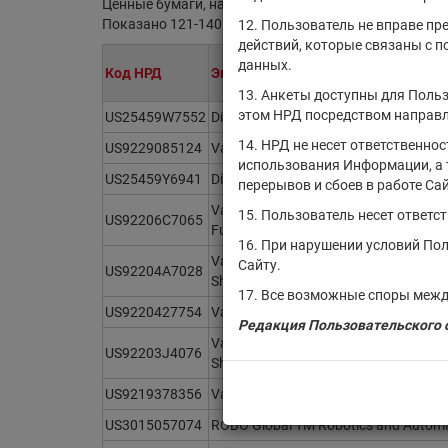
Ценные бумаги, находящиеся на обслуживании в НР
Показано 121-140 из 21382 найденных ценных бума
12. Пользователь не вправе пр
действий, которые связаны с 
данных.
Код НРД
Эмитент/ИФ/ИП
13. Анкеты доступны для Польз
этом НРД посредством направл
US25459W7552
Direxion Daily Real Estate Bull 3X ETF
14. НРД не несет ответственно
US9229085124
Vanguard Morningstar Mid-Cap Value
использования Информации, а 
US25459Y6941
Direxion Daily Financial Bull 3X ETF
перерывов и сбоев в работе Сай
Vanguard Intermediate-Term Governm
15. Пользователь несет ответс
US92206C7065
Fund ETF Shares
16. При нарушении условий По
Vanguard Information Technology In
Сайту.
US92204A7028
Shares
17. Все возможные споры межд
US9220427754
Vanguard FTSE All-World ex-US Index
Редакция Пользовательского с
Vanguard Total International Bond In
US92203J4076
Shares
US9219378356
Vanguard Total Bond Market Index Fu
US3015057074
ROBO Global TM Robotics and Automa