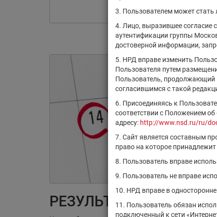
3. Пользователем может стать
4. Лицо, выразившее согласие 
аутентификации группы Москов
достоверной информации, запро
5. НРД вправе изменить Польз
Пользователя путем размещения
Пользователь, продолжающий и
согласившимся с такой редакц
6. Присоединяясь к Пользоват
соответствии с Положением об
адресу:
http://www.nsd.ru/ru/do
7. Сайт является составным п
право на которое принадлежит
8. Пользователь вправе испол
9. Пользователь не вправе ис
10. НРД вправе в односторонн
РЕЗУЛЬТАТЫ ПОИСКА:
11. Пользователь обязан испо
подключенный к сети «Интернет