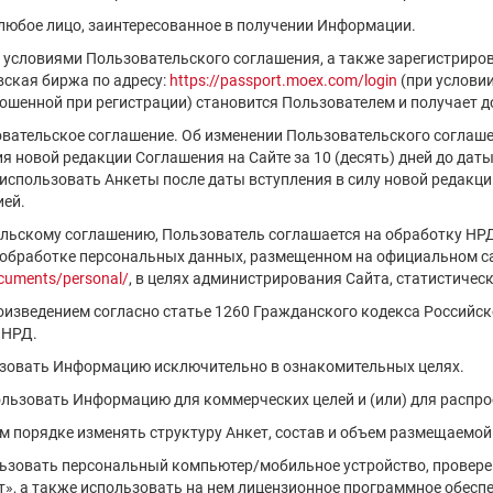
 любое лицо, заинтересованное в получении Информации.
с условиями Пользовательского соглашения, а также зарегистриро
ская биржа по адресу:
https://passport.moex.com/login
(при услови
шенной при регистрации) становится Пользователем и получает д
овательское соглашение. Об изменении Пользовательского соглаш
 новой редакции Соглашения на Сайте за 10 (десять) дней до даты 
спользовать Анкеты после даты вступления в силу новой редакци
ией.
ельскому соглашению, Пользователь соглашается на обработку НР
 обработке персональных данных, размещенном на официальном са
cuments/personal/
, в целях администрирования Сайта, статистическ
роизведением согласно статье 1260 Гражданского кодекса Российс
 НРД.
ьзовать Информацию исключительно в ознакомительных целях.
пользовать Информацию для коммерческих целей и (или) для распр
ем порядке изменять структуру Анкет, состав и объем размещаемо
льзовать персональный компьютер/мобильное устройство, проверен
», а также использовать на нем лицензионное программное обесп