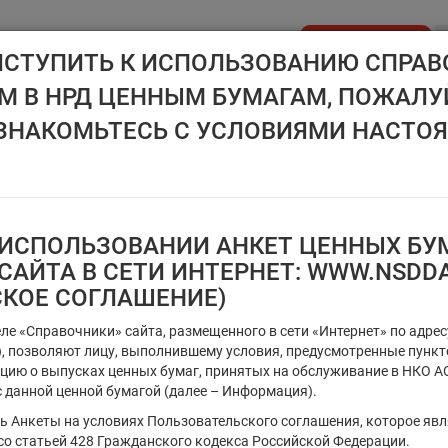
Стать клиентом
ИСТУПИТЬ К ИСПОЛЬЗОВАНИЮ СПРАВ
 В НРД ЦЕННЫМ БУМАГАМ, ПОЖАЛУ
API NSD
ДИСК НРД
ЦЕНОВОЙ ЦЕНТР
НОВОСТН
ЗНАКОМЬТЕСЬ С УСЛОВИЯМИ НАСТО
ИСПОЛЬЗОВАНИИ АНКЕТ ЦЕННЫХ БУМ
Ценные бумаги, предназначен
САЙТА В СЕТИ ИНТЕРНЕТ: WWW.NSDD
СКОЕ СОГЛАШЕНИЕ)
Регистрационный номер/код ц
еле «Справочники» сайта, размещенного в сети «Интернет» по адре
т), позволяют лицу, выполнившему условия, предусмотренные пунк
цию о выпусках ценных бумаг, принятых на обслуживание в НКО АО
 данной ценной бумагой (далее – Информация).
Тип идентификатора ц.б.
ть Анкеты на условиях Пользовательского соглашения, которое яв
×
Регистрационный номер
со статьей 428 Гражданского кодекса Российской Федерации.