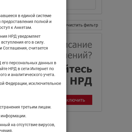
вавшееся в единой системе
и предоставления полной и
Поиск
Очистить фильтр
оступ к Анкетам.
ения НРД уведомляет
вступления его в силу.
и Соглашения, считается
Д его персональных данных в
йте НРД в сети Интернет по
ого и аналитического учета.
кой Федерации, исключительное
остранения третьим лицам.
й информации.
ный на отсутствие вирусов,
ечения.