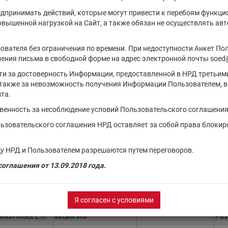
Д на 06.08.2026
г.
едпринимать действий, которые могут привести к перебоям функци
повышенной нагрузкой на Сайт, а также обязан не осуществлять а
Тип финансового
Регистрационный
Сос
инструмента
номер
вып
ователя без ограничения по времени. При недоступности Анкет По
ения письма в свободной форме на адрес электронной почты soed
акции ИФ
Ра
сти за достоверность Информации, предоставленной в НРД третьим
 ETF
акции ИФ
Ра
также за невозможность получения Информации Пользователем, в
акции ИФ
Ра
та.
ent Bond Index
твенность за несоблюдение условий Пользовательского соглашения
акции ИФ
Ра
льзовательского соглашения НРД оставляет за собой права блокир
dex Fund ETF
акции ИФ
Ра
у НРД и Пользователем разрешаются путем переговоров.
 Fund ETF Shares
акции ИФ
Ра
оглашения от 13.09.2018 года.
dex Fund ETF
акции ИФ
Ра
Я согласен с условиями
nd ETF Shares
акции ИФ
Ра
tion Index ETF
акции ИФ
Ра