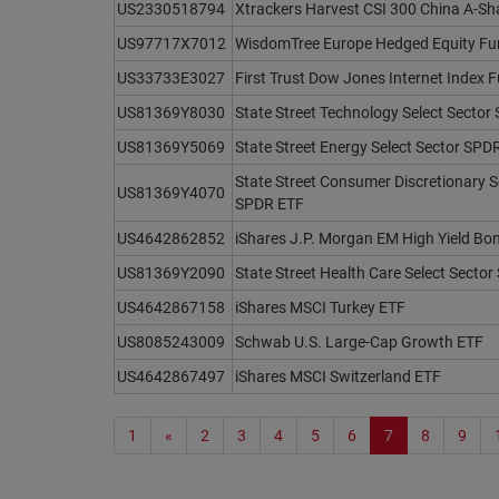
US2330518794
Xtrackers Harvest CSI 300 China A-Sh
US97717X7012
WisdomTree Europe Hedged Equity F
US33733E3027
First Trust Dow Jones Internet Index 
US81369Y8030
State Street Technology Select Secto
US81369Y5069
State Street Energy Select Sector SPD
State Street Consumer Discretionary S
US81369Y4070
SPDR ETF
US4642862852
iShares J.P. Morgan EM High Yield Bo
US81369Y2090
State Street Health Care Select Secto
US4642867158
iShares MSCI Turkey ETF
US8085243009
Schwab U.S. Large-Cap Growth ETF
US4642867497
iShares MSCI Switzerland ETF
1
«
2
3
4
5
6
7
8
9