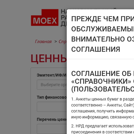
ПРЕЖДЕ ЧЕМ ПР
ОБСЛУЖИВАЕМЫМ
ВНИМАТЕЛЬНО О
Главная
Справочники
Ценные бумаги
СОГЛАШЕНИЯ
ЦЕННЫЕ БУМАГИ
СОГЛАШЕНИЕ ОБ 
Эмитент/ИФ/ИП
«СПРАВОЧНИКИ» 
Выберите организацию
(ПОЛЬЗОВАТЕЛЬ
Тип финансового инструмента
1. Анкеты ценных бумаг в разд
соответственно – Анкеты, Сай
соглашения, получить информа
иную информацию, связанную с
Перечень ценных бумаг, по которым
2. НРД предлагает использова
присоединения в соответствии 