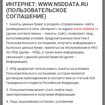
×
×
Регистрационный номер
ИНТЕРНЕТ: WWW.NSDDATA.RU
×
×
ISIN
Код НРД
(ПОЛЬЗОВАТЕЛЬСКОЕ
×
Код ММВБ
СОГЛАШЕНИЕ)
1. Анкеты ценных бумаг в разделе «Справочники» сайта,
размещенного в сети «Интернет» по адресу
www.nsddata.ru
(далее соответственно – Анкеты, Сайт), позволяют лицу,
выполнившему условия, предусмотренные пунктом 4
Поиск
Очистить фильтр
Пользовательского соглашения, получить информацию о
выпусках ценных бумаг, принятых на обслуживание в НКО
АО НРД (далее – НРД), а также иную информацию,
связанную с данной ценной бумагой (далее –
Информация).
2. НРД предлагает использовать Анкеты на условиях
Пользовательского соглашения, которое является
РЕЗУЛЬТАТЫ ПОИСКА:
договором присоединения в соответствии со статьей 428
Гражданского кодекса Российской Федерации.
Ценные бумаги, находящиеся на обслуживании в НРД на
3. Пользователем может стать любое лицо,
09.08.2026
заинтересованное в получении Информации.
Показано 61-80 из 21369 найденных ценных бумаг.
4. Лицо, выразившее согласие с условиями
Тип