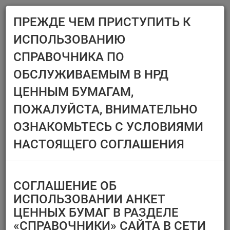
ПРЕЖДЕ ЧЕМ ПРИСТУПИТЬ К
Menu
ИСПОЛЬЗОВАНИЮ
Главная
Справочники
Ценные бумаги
СПРАВОЧНИКА ПО
ЦЕННЫЕ БУМАГИ
ОБСЛУЖИВАЕМЫМ В НРД
ЦЕННЫМ БУМАГАМ,
Эмитент/ИФ/ИП
Ценные бумаги,
ПОЖАЛУЙСТА, ВНИМАТЕЛЬНО
предназначенные
Выберите организацию
только для квал.
ОЗНАКОМЬТЕСЬ С УСЛОВИЯМИ
инвесторов
Тип финансового
НАСТОЯЩЕГО СОГЛАШЕНИЯ
инструмента
Регистрационный номер/
код ц.б.
СОГЛАШЕНИЕ ОБ
Перечень ценных бумаг,
ИСПОЛЬЗОВАНИИ АНКЕТ
по которым
ЦЕННЫХ БУМАГ В РАЗДЕЛЕ
Тип идентификатора ц.б.
«СПРАВОЧНИКИ» САЙТА В СЕТИ