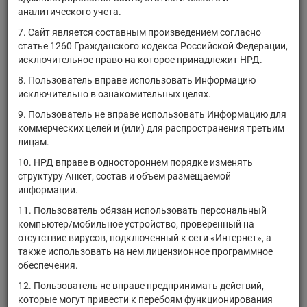
MGTS/05
ПАО МГТС
акции
1-05-00083-A
аналитического учета.
MGTSP/04
ПАО МГТС
акции
2-04-00083-A
7. Сайт является составным произведением согласно
статье 1260 Гражданского кодекса Российской Федерации,
ПАО "Аптечная сеть
APTC/01
акции
1-01-07335-A
исключительное право на которое принадлежит НРД.
36,6"
8. Пользователь вправе использовать Информацию
АО "ГЗАС им. А.С.
RU0002155219
акции
1-03-10491-E
исключительно в ознакомительных целях.
Попова"
9. Пользователь не вправе использовать Информацию для
ГБ АО
коммерческих целей и (или) для распространения третьим
RU0002155433
"Медицинский
акции
1-01-00236-F
лицам.
центр"
10. НРД вправе в одностороннем порядке изменять
MAGN/03
ПАО "ММК"
акции
1-03-00078-A
структуру Анкет, состав и объем размещаемой
RU0002614629
АО "Искож"
акции
1-04-00570-K
информации.
11. Пользователь обязан использовать персональный
RU0002614777
ОАО "СЗРТ"
акции
1-02-55089-D
компьютер/мобильное устройство, проверенный на
АО
отсутствие вирусов, подключенный к сети «Интернет», а
RU0002636804
акции
2-04-40085-F
"Таймыргеофизика"
также использовать на нем лицензионное программное
обеспечения.
RU0002636978
АО "ТПЗ"
акции
1-02-02911-A
12. Пользователь не вправе предпринимать действий,
которые могут привести к перебоям функционирования
1
«
1
2
3
4
5
6
7
8
9
10