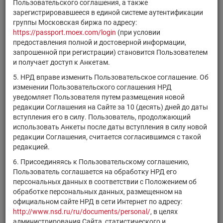
Регистрацио
Пользовательского соглашения, а также
Код НРД
Эмитент/ИФ/ИП
финансового
номер
зарегистрировавшееся в единой системе аутентификации
инструмента
группы Московская биржа по адресу:
https://passport.moex.com/login
(при условии
RU0009109425
КАО "Азот"
акции
1-02-10051-F
предоставления полной и достоверной информации,
АО "Аэропорт
запрошенной при регистрации) становится Пользователем
ATLMP/02
акции
2-02-10472-F
Толмачево"
и получает доступ к Анкетам.
RU0009109441
АО "НАК "Азот"
акции
1-03-00204-A
5. НРД вправе изменить Пользовательское соглашение. Об
изменении Пользовательского соглашения НРД
ПАО "Татнефть" им.
TATN/03
акции
1-03-00161-A
уведомляет Пользователя путем размещения новой
В.Д. Шашина
редакции Соглашения на Сайте за 10 (десять) дней до даты
ZILLP/02
АМО ЗИЛ
акции
2-02-00036-A
вступления его в силу. Пользователь, продолжающий
использовать Анкеты после даты вступления в силу новой
АО "ТАНТК им. Г.М.
RU0009831358
акции
1-03-30361-E
редакции Соглашения, считается согласившимся с такой
Бериева"
редакцией.
IGSTP/02
ПАО "Ижсталь"
акции
2-02-30078-D
6. Присоединяясь к Пользовательскому соглашению,
Пользователь соглашается на обработку НРД его
ПАО "Банк "Санкт-
RU000A0JP0U9
акции
20100436B
персональных данных в соответствии с Положением об
Петербург"
обработке персональных данных, размещенном на
RU0007976841
АО "АЭТЗ"
акции
1-02-30779-E
официальном сайте НРД в сети Интернет по адресу:
http://www.nsd.ru/ru/documents/personal/
, в целях
RU0008058425
АО "НСРЗ"
акции
1-03-30860-E
администрирования Сайта, статистического и