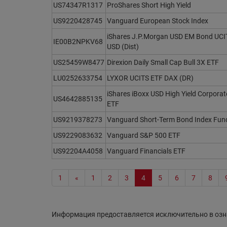
US74347R1317
ProShares Short High Yield
US9220428745
Vanguard European Stock Index
iShares J.P.Morgan USD EM Bond UCI
IE00B2NPKV68
USD (Dist)
US25459W8477
Direxion Daily Small Cap Bull 3X ETF
LU0252633754
LYXOR UCITS ETF DAX (DR)
iShares iBoxx USD High Yield Corpora
US4642885135
ETF
US9219378273
Vanguard Short-Term Bond Index Fun
US9229083632
Vanguard S&P 500 ETF
US92204A4058
Vanguard Financials ETF
1
«
1
2
3
4
5
6
7
8
Информация предоставляется исключительно в озн