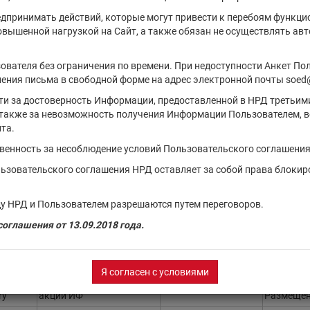
Д на 06.08.2026
едпринимать действий, которые могут привести к перебоям функци
повышенной нагрузкой на Сайт, а также обязан не осуществлять а
Тип финансового
Регистрационный
Состо
инструмента
номер
выпуска
ователя без ограничения по времени. При недоступности Анкет По
ения письма в свободной форме на адрес электронной почты soed
акции ИФ
Размеще
сти за достоверность Информации, предоставленной в НРД третьим
акции ИФ
Размеще
также за невозможность получения Информации Пользователем, в
акции ИФ
Размеще
та.
акции ИФ
Размеще
твенность за несоблюдение условий Пользовательского соглашения
акции ИФ
Размеще
льзовательского соглашения НРД оставляет за собой права блокир
 ETF
акции ИФ
Размеще
у НРД и Пользователем разрешаются путем переговоров.
акции ИФ
Размеще
оглашения от 13.09.2018 года.
акции ИФ
Размеще
акции ИФ
Размеще
Я согласен с условиями
акции ИФ
Размеще
ry
акции ИФ
Размеще