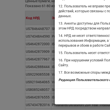
Ценные бумаги, находящиеся на обслуживании в НР
Показано 61-80 из 21391 найденных ценных бумаг.
12. Пользователь не вправе пр
действий, которые связаны с 
данных.
Код НРД
Эмитент/ИФ/ИП
13. Анкеты доступны для Польз
этом НРД посредством направл
US78464A8707
State Street SPDR S&P Biotech ETF
14. НРД не несет ответственно
US74348A4590
ProShares UltraShort MSCI Japan
использования Информации, а 
US4642872000
iShares Core S&P 500 ETF
перерывов и сбоев в работе Сай
US4642873909
iShares Latin America 40 ETF
15. Пользователь несет ответс
US4642877967
iShares U.S. Energy ETF
16. При нарушении условий По
Сайту.
US4642888444
iShares U.S. Oil Equipment & Services
17. Все возможные споры межд
US9229085538
Vanguard Real Estate ETF
Редакция Пользовательского с
US9219464065
Vanguard High Dividend Yield ETF
US8085248057
Schwab International Equity ETF
US4642876555
iShares Russell 2000 ETF
US74347B2016
ProShares UltraShort 20+ Year Treasu