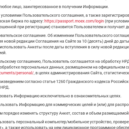
 любое лицо, заинтересованное в получении Информации.
с условиями Пользовательского соглашения, а также зарегистриро
ская биржа по адресу:
https://passport.moex.com/login
(при услови
шенной при регистрации) становится Пользователем и получает д
овательское соглашение. Об изменении Пользовательского соглаш
 новой редакции Соглашения на Сайте за 10 (десять) дней до даты 
спользовать Анкеты после даты вступления в силу новой редакци
ией.
ельскому соглашению, Пользователь соглашается на обработку НР
 обработке персональных данных, размещенном на официальном са
cuments/personal/
, в целях администрирования Сайта, статистическ
роизведением согласно статье 1260 Гражданского кодекса Российс
 НРД.
ьзовать Информацию исключительно в ознакомительных целях.
пользовать Информацию для коммерческих целей и (или) для распр
ем порядке изменять структуру Анкет, состав и объем размещаемо
льзовать персональный компьютер/мобильное устройство, проверен
», а также использовать на нем лицензионное программное обесп