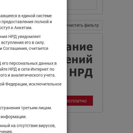
вавшееся в единой системе
и предоставления полной и
Поиск
Очистить фильтр
оступ к Анкетам.
ения НРД уведомляет
вступления его в силу.
и Соглашения, считается
Д его персональных данных в
йте НРД в сети Интернет по
ого и аналитического учета.
кой Федерации, исключительное
остранения третьим лицам.
й информации.
ный на отсутствие вирусов,
ечения.