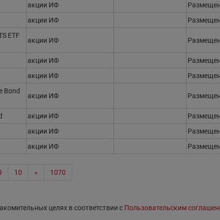
акции ИФ
Размеще
акции ИФ
Размеще
TS ETF
акции ИФ
Размеще
акции ИФ
Размеще
акции ИФ
Размеще
te Bond
акции ИФ
Размеще
d
акции ИФ
Размеще
акции ИФ
Размеще
акции ИФ
Размеще
9
10
»
1070
акомительных целях в соответствии с
Пользовательским соглашен