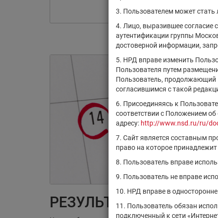
3. Пользователем может стать
4. Лицо, выразившее согласие 
аутентификации группы Москов
достоверной информации, запро
5. НРД вправе изменить Польз
Пользователя путем размещения
Пользователь, продолжающий и
согласившимся с такой редакц
6. Присоединяясь к Пользоват
соответствии с Положением об
адресу:
http://www.nsd.ru/ru/do
7. Сайт является составным п
право на которое принадлежит
8. Пользователь вправе испол
9. Пользователь не вправе ис
10. НРД вправе в односторонн
РЕЗУЛЬТАТЫ ПОИСКА:
11. Пользователь обязан испо
подключенный к сети «Интернет