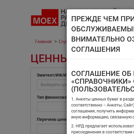
ПРЕЖДЕ ЧЕМ ПР
ОБСЛУЖИВАЕМЫМ
ВНИМАТЕЛЬНО О
Главная
Справочники
Ценные бумаги
СОГЛАШЕНИЯ
ЦЕННЫЕ БУМАГИ
СОГЛАШЕНИЕ ОБ 
Эмитент/ИФ/ИП
«СПРАВОЧНИКИ» 
Выберите организацию
(ПОЛЬЗОВАТЕЛЬ
Тип финансового инструмента
1. Анкеты ценных бумаг в разд
соответственно – Анкеты, Сай
соглашения, получить информа
иную информацию, связанную с
Перечень ценных бумаг, по которым
2. НРД предлагает использова
присоединения в соответствии 