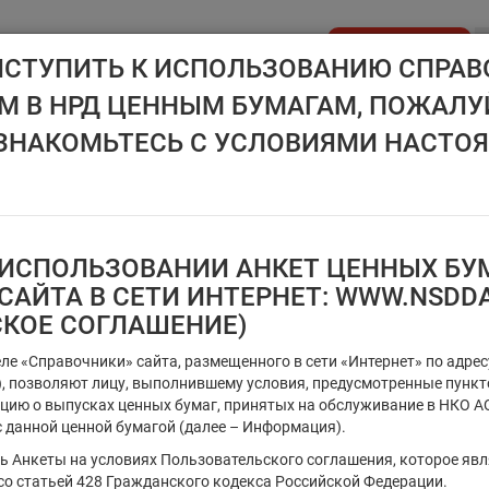
Стать клиентом
ИСТУПИТЬ К ИСПОЛЬЗОВАНИЮ СПРАВ
 В НРД ЦЕННЫМ БУМАГАМ, ПОЖАЛУ
API NSD
ДИСК НРД
ЦЕНОВОЙ ЦЕНТР
НОВОСТН
ЗНАКОМЬТЕСЬ С УСЛОВИЯМИ НАСТО
ИСПОЛЬЗОВАНИИ АНКЕТ ЦЕННЫХ БУМ
Ценные бумаги, предназначен
САЙТА В СЕТИ ИНТЕРНЕТ: WWW.NSDD
СКОЕ СОГЛАШЕНИЕ)
Регистрационный номер/код ц
еле «Справочники» сайта, размещенного в сети «Интернет» по адре
т), позволяют лицу, выполнившему условия, предусмотренные пунк
цию о выпусках ценных бумаг, принятых на обслуживание в НКО АО
 данной ценной бумагой (далее – Информация).
Тип идентификатора ц.б.
ть Анкеты на условиях Пользовательского соглашения, которое яв
×
Регистрационный номер
со статьей 428 Гражданского кодекса Российской Федерации.