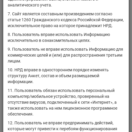
RU000A1085A1
облигации
4B02-01-00137-L
аналитического учета.
Капитал" (ООО)
7. Сайт является составным произведением согласно
"Управляющая
статье 1260 Гражданского кодекса Российской Федерации,
RU000A0JSDQ7
компания БХХ
акции
1-01-17095-P
исключительное право на которое принадлежит НРД.
"Оргхим", АО
8. Пользователь вправе использовать Информацию
DE0005545503
1&1 Drillisch AG
акции
исключительно в ознакомительных целях.
1-800-
9. Пользователь не вправе использовать Информацию для
US68243Q1067
FLOWERS.COM,
акции
коммерческих целей и (или) для распространения третьим
Inc.
лицам.
1011778 B.C.
10. НРД вправе в одностороннем порядке изменять
USC6900PAF65
Unlimited Liability
облигации
структуру Анкет, состав и объем размещаемой
Company
информации.
10x Genomics,
US88025U1097
акции
11. Пользователь обязан использовать персональный
Inc.
компьютер/мобильное устройство, проверенный на
20230930-DK-
отсутствие вирусов, подключенный к сети «Интернет», а
US0758961009
акции
Butterfly-1, Inc.
также использовать на нем лицензионное программное
обеспечения.
20230930-DK-
US075896AB63
облигации
Butterfly-1, Inc.
12. Пользователь не вправе предпринимать действий,
которые могут привести к перебоям функционирования
20230930-DK-