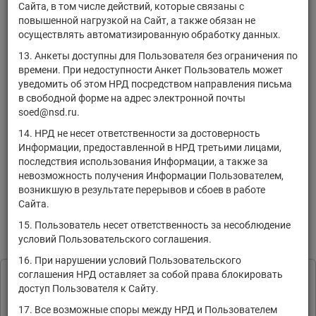
US075896AC47
облигации
Сайта, в том числе действий, которые связаны с
Butterfly-1, Inc.
повышенной нагрузкой на Сайт, а также обязан не
20230930-DK-
осуществлять автоматизированную обработку данных.
US075896AA80
облигации
Butterfly-1, Inc.
13. Анкеты доступны для Пользователя без ограничения по
времени. При недоступности Анкет Пользователь может
3D Systems
US88554D2053
акции
уведомить об этом НРД посредством направления письма
Corporation
в свободной форме на адрес электронной почты
US88579Y1010
3M Company
акции
soed@nsd.ru.
US88579YAY77
3M Company
облигации
14. НРД не несет ответственности за достоверность
Информации, предоставленной в НРД третьими лицами,
последствия использования Информации, а также за
1
«
1
2
3
4
5
6
7
8
9
10
невозможность получения Информации Пользователем,
»
1070
возникшую в результате перерывов и сбоев в работе
Сайта.
15. Пользователь несет ответственность за несоблюдение
условий Пользовательского соглашения.
Информация предоставляется исключительно в
16. При нарушении условий Пользовательского
ознакомительных целях в соответствии с
Пользовательским
соглашения НРД оставляет за собой права блокировать
соглашением
.
НКО АО НРД обрабатывает файлы
доступ Пользователя к Сайту.
сookie с целью персонализации
Принять
Печать страницы
17. Все возможные споры между НРД и Пользователем
сервисов и повышения удобства