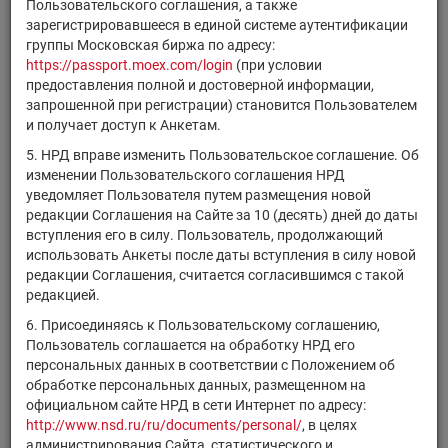
Эмитент/ИФ/
Регистрационны
Пользовательского соглашения, а также
Код НРД
финансового
ИП
номер
зарегистрировавшееся в единой системе аутентификации
инструмента
группы Московская биржа по адресу:
https://passport.moex.com/login
(при условии
"НОТА-Банк"
RU000A0JVGL5
облигации
4B020402913B
предоставления полной и достоверной информации,
(ПАО)
запрошенной при регистрации) становится Пользователем
"НОТА-Банк"
и получает доступ к Анкетам.
RU000A0JTTG2
облигации
4B020302913B
(ПАО)
5. НРД вправе изменить Пользовательское соглашение. Об
ипотечные
изменении Пользовательского соглашения НРД
"Промышленная
RU000A0JUQZ6
сертификаты
0011
уведомляет Пользователя путем размещения новой
недвижимость"
участия
редакции Соглашения на Сайте за 10 (десять) дней до даты
вступления его в силу. Пользователь, продолжающий
"СДМ-Банк"
RU000A0JQ8X5
акции
10101637B
использовать Анкеты после даты вступления в силу новой
(ПАО)
редакции Соглашения, считается согласившимся с такой
"СДМ-Банк"
редакцией.
RU000A0JQ8Y3
акции
20101637B
(ПАО)
6. Присоединяясь к Пользовательскому соглашению,
"СИНАРА-
4B02-02-00137-L-
Пользователь соглашается на обработку НРД его
RU000A10DQ92
облигации
Капитал" (ООО)
001P
персональных данных в соответствии с Положением об
обработке персональных данных, размещенном на
"СИНАРА-
4B02-01-00137-L-
RU000A10CP11
облигации
официальном сайте НРД в сети Интернет по адресу:
Капитал" (ООО)
001P
http://www.nsd.ru/ru/documents/personal/
, в целях
администрирования Сайта, статистического и
"СИНАРА-