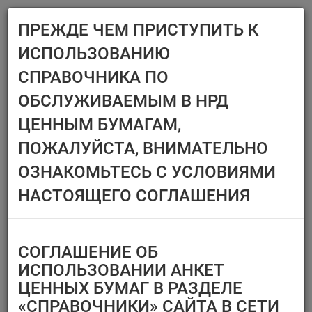
ПРЕЖДЕ ЧЕМ ПРИСТУПИТЬ К
Menu
ИСПОЛЬЗОВАНИЮ
Главная
Справочники
Ценные бумаги
СПРАВОЧНИКА ПО
ЦЕННЫЕ БУМАГИ
ОБСЛУЖИВАЕМЫМ В НРД
ЦЕННЫМ БУМАГАМ,
Эмитент/ИФ/ИП
Ценные бумаги,
ПОЖАЛУЙСТА, ВНИМАТЕЛЬНО
предназначенные
Выберите организацию
только для квал.
ОЗНАКОМЬТЕСЬ С УСЛОВИЯМИ
инвесторов
Тип финансового
НАСТОЯЩЕГО СОГЛАШЕНИЯ
инструмента
Регистрационный номер/
код ц.б.
СОГЛАШЕНИЕ ОБ
Перечень ценных бумаг,
ИСПОЛЬЗОВАНИИ АНКЕТ
по которым
ЦЕННЫХ БУМАГ В РАЗДЕЛЕ
Тип идентификатора ц.б.
«СПРАВОЧНИКИ» САЙТА В СЕТИ