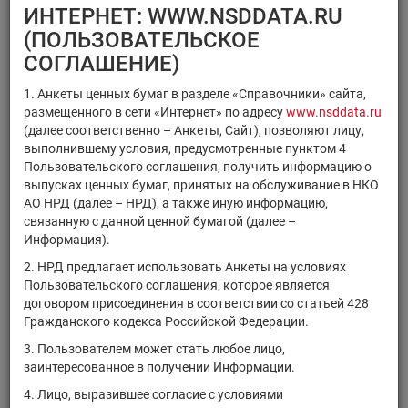
×
×
Регистрационный номер
ИНТЕРНЕТ: WWW.NSDDATA.RU
×
×
ISIN
Код НРД
(ПОЛЬЗОВАТЕЛЬСКОЕ
×
Код ММВБ
СОГЛАШЕНИЕ)
1. Анкеты ценных бумаг в разделе «Справочники» сайта,
размещенного в сети «Интернет» по адресу
www.nsddata.ru
(далее соответственно – Анкеты, Сайт), позволяют лицу,
выполнившему условия, предусмотренные пунктом 4
Поиск
Очистить фильтр
Пользовательского соглашения, получить информацию о
выпусках ценных бумаг, принятых на обслуживание в НКО
АО НРД (далее – НРД), а также иную информацию,
связанную с данной ценной бумагой (далее –
Информация).
2. НРД предлагает использовать Анкеты на условиях
Пользовательского соглашения, которое является
РЕЗУЛЬТАТЫ ПОИСКА:
договором присоединения в соответствии со статьей 428
Гражданского кодекса Российской Федерации.
Ценные бумаги, находящиеся на обслуживании в НРД на
3. Пользователем может стать любое лицо,
06.08.2026
заинтересованное в получении Информации.
Показано 21-40 из 21391 найденных ценных бумаг.
4. Лицо, выразившее согласие с условиями
Тип