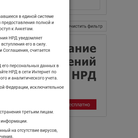
вавшееся в единой системе
и предоставления полной и
Поиск
Очистить фильтр
оступ к Анкетам.
ения НРД уведомляет
вступления его в силу.
и Соглашения, считается
Д его персональных данных в
йте НРД в сети Интернет по
ого и аналитического учета.
кой Федерации, исключительное
остранения третьим лицам.
й информации.
ный на отсутствие вирусов,
ечения.