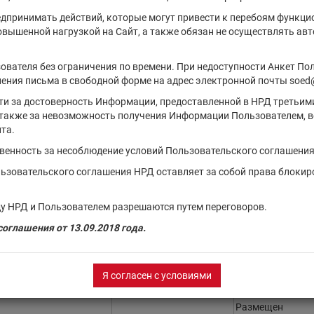
Д на 06.08.2026
г.
едпринимать действий, которые могут привести к перебоям функци
повышенной нагрузкой на Сайт, а также обязан не осуществлять а
нансового инструмента
Регистрационный номер
Состояние выпу
ователя без ограничения по времени. При недоступности Анкет По
Размещен
ения письма в свободной форме на адрес электронной почты soed
Размещен
сти за достоверность Информации, предоставленной в НРД третьим
Размещен
также за невозможность получения Информации Пользователем, в
та.
Размещен
твенность за несоблюдение условий Пользовательского соглашения
Размещен
льзовательского соглашения НРД оставляет за собой права блокир
Размещен
Размещен
у НРД и Пользователем разрешаются путем переговоров.
Размещен
оглашения от 13.09.2018 года.
Размещен
Размещен
Я согласен с условиями
Размещен
Размещен