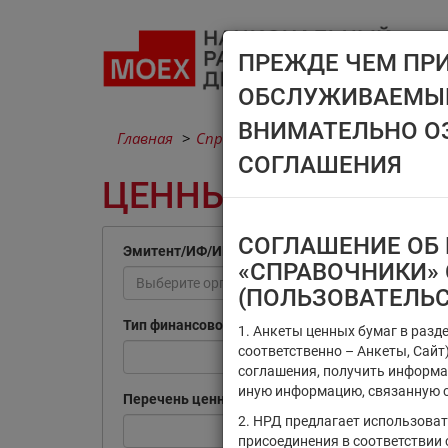
ПРЕЖДЕ ЧЕМ ПР
ОБСЛУЖИВАЕМЫМ
ВНИМАТЕЛЬНО О
Главная
Справочники
Ценные бумаги
СОГЛАШЕНИЯ
ЦЕННЫЕ БУМАГИ
СОГЛАШЕНИЕ ОБ 
Эмитент/ИФ/ИП
«СПРАВОЧНИКИ» 
Выберите организацию
(ПОЛЬЗОВАТЕЛЬ
Тип финансового инструмента
1. Анкеты ценных бумаг в разд
соответственно – Анкеты, Сай
соглашения, получить информа
иную информацию, связанную с
Перечень ценных бумаг, по которым
2. НРД предлагает использова
присоединения в соответствии 