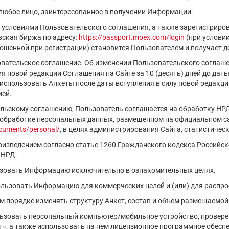
 любое лицо, заинтересованное в получении Информации.
с условиями Пользовательского соглашения, а также зарегистриро
ская биржа по адресу:
https://passport.moex.com/login
(при услови
шенной при регистрации) становится Пользователем и получает д
овательское соглашение. Об изменении Пользовательского соглаш
 новой редакции Соглашения на Сайте за 10 (десять) дней до даты 
спользовать Анкеты после даты вступления в силу новой редакци
ией.
ельскому соглашению, Пользователь соглашается на обработку НР
 обработке персональных данных, размещенном на официальном са
cuments/personal/
, в целях администрирования Сайта, статистическ
роизведением согласно статье 1260 Гражданского кодекса Российс
 НРД.
ьзовать Информацию исключительно в ознакомительных целях.
пользовать Информацию для коммерческих целей и (или) для распр
ем порядке изменять структуру Анкет, состав и объем размещаемо
льзовать персональный компьютер/мобильное устройство, проверен
», а также использовать на нем лицензионное программное обесп