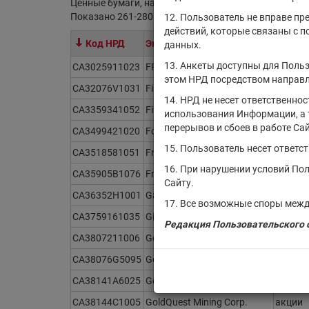
Ценные бумаги, находящиеся на обслуживании в НР
Показано 261-280 из 21383 найденных ценных бума
12. Пользователь не вправе пр
действий, которые связаны с 
Код НРД
Эмитент/ИФ/ИП
Тип фи
данных.
13. Анкеты доступны для Польз
CA3025911023
FPX Nickel Corp.
акции
этом НРД посредством направл
CA32076V1031
First Majestic Silver Corp.
акции
14. НРД не несет ответственно
CA3359341052
First Quantum Minerals Ltd.
акции
использования Информации, а 
перерывов и сбоев в работе Сай
CA3499421020
Fortuna Mining Corp.
акции
15. Пользователь несет ответс
CA3518581051
Franco Nevada Corporation
акции
16. При нарушении условий По
CA35905B1076
Frontera Energy Corporation
акции
Сайту.
CA36352H1001
Galiano Gold Inc.
акции
17. Все возможные споры межд
CA3759161035
Gildan Activewear Inc.
акции
Редакция Пользовательского с
CA3807211006
Gold Springs Resource Corp.
акции
CA38076G5095
Gold X2 Mining Inc.
акции
CA38141A6025
Goldgroup Mining Inc.
акции
CA38144C1005
GoldQuest Mining Corp.
акции