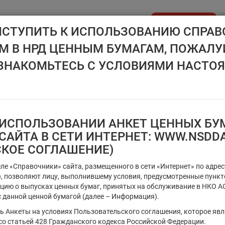
Стать клиентом
ИСТУПИТЬ К ИСПОЛЬЗОВАНИЮ СПРАВ
 В НРД ЦЕННЫМ БУМАГАМ, ПОЖАЛУ
API NSD
ДИСК НРД
ЦЕНОВОЙ ЦЕНТР
НОВОСТН
ЗНАКОМЬТЕСЬ С УСЛОВИЯМИ НАСТО
ИСПОЛЬЗОВАНИИ АНКЕТ ЦЕННЫХ БУМ
Ценные бумаги, предназначен
САЙТА В СЕТИ ИНТЕРНЕТ: WWW.NSDD
СКОЕ СОГЛАШЕНИЕ)
Регистрационный номер/код ц
еле «Справочники» сайта, размещенного в сети «Интернет» по адре
т), позволяют лицу, выполнившему условия, предусмотренные пунк
цию о выпусках ценных бумаг, принятых на обслуживание в НКО АО
 данной ценной бумагой (далее – Информация).
Тип идентификатора ц.б.
ть Анкеты на условиях Пользовательского соглашения, которое яв
×
Регистрационный номер
со статьей 428 Гражданского кодекса Российской Федерации.