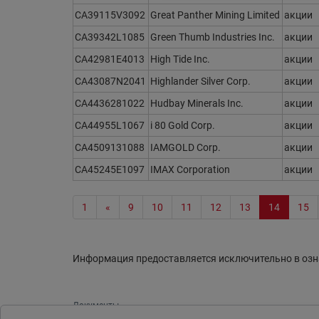
CA39115V3092
Great Panther Mining Limited
акции
CA39342L1085
Green Thumb Industries Inc.
акции
CA42981E4013
High Tide Inc.
акции
CA43087N2041
Highlander Silver Corp.
акции
CA4436281022
Hudbay Minerals Inc.
акции
CA44955L1067
i 80 Gold Corp.
акции
CA4509131088
IAMGOLD Corp.
акции
CA45245E1097
IMAX Corporation
акции
1
«
9
10
11
12
13
14
15
Информация предоставляется исключительно в озн
Документы