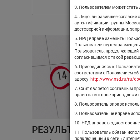
3. Пользователем может стать
4. Лицо, выразившее согласие 
аутентификации группы Москов
достоверной информации, запро
5. НРД вправе изменить Польз
Пользователя путем размещения
Пользователь, продолжающий и
согласившимся с такой редакц
6. Присоединяясь к Пользоват
соответствии с Положением об
адресу:
http://www.nsd.ru/ru/do
7. Сайт является составным п
право на которое принадлежит
8. Пользователь вправе испол
9. Пользователь не вправе ис
10. НРД вправе в односторонн
РЕЗУЛЬТАТЫ ПОИСКА:
11. Пользователь обязан испо
подключенный к сети «Интернет