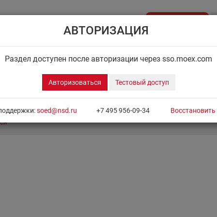
Стать клиентом
АВТОРИЗАЦИЯ
API NSD
ДИСК НРД
ЦЕНОВОЙ ЦЕНТР
НОВОСТН
Раздел доступен после авторизации через sso.moex.com
Авторизоваться
Тестовый доступ
поддержки:
soed@nsd.ru
+7 495 956-09-34
Восстановить
ся