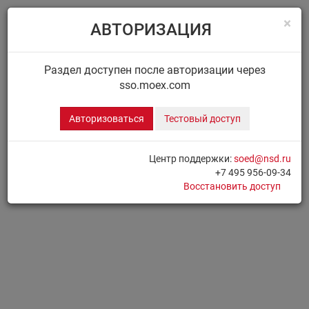
×
АВТОРИЗАЦИЯ
Menu
Главная
ДИСК НРД
Сообщения
Раздел доступен после авторизации через
sso.moex.com
ДИСК.СООБЩЕНИЯ
Авторизоваться
Тестовый доступ
Для доступа к разделу необходимо
Авторизоваться
Центр поддержки:
soed@nsd.ru
+7 495 956-09-34
Печать страницы
Восстановить доступ