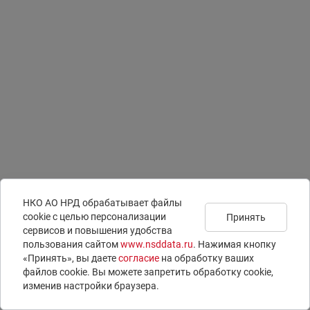
НКО АО НРД обрабатывает файлы
сookie с целью персонализации
Принять
сервисов и повышения удобства
Подписаться на
Документы
Раскрытие информации
пользования сайтом
www.nsddata.ru
. Нажимая кнопку
новости
Юридическая информация
ISIN-коды
«Принять», вы даете
согласие
на обработку ваших
Контакты
LEI-коды
файлов cookie. Вы можете запретить обработку сookie,
Вопросы и ответы
E-voting – электронное голосование
изменив настройки браузера.
© 1996 – 2026 НКО АО НРД