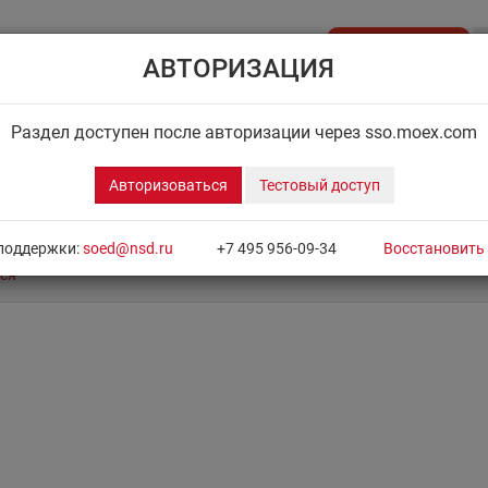
Стать клиентом
АВТОРИЗАЦИЯ
API NSD
ДИСК НРД
ЦЕНОВОЙ ЦЕНТР
НОВОСТН
Раздел доступен после авторизации через sso.moex.com
Авторизоваться
Тестовый доступ
поддержки:
soed@nsd.ru
+7 495 956-09-34
Восстановить
ся