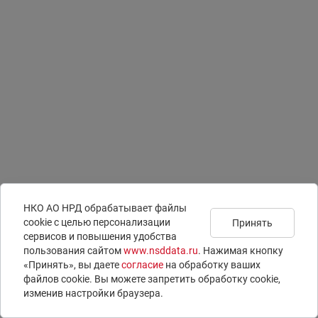
НКО АО НРД обрабатывает файлы
сookie с целью персонализации
Принять
сервисов и повышения удобства
Подписаться на
Документы
Раскрытие информации
пользования сайтом
www.nsddata.ru
. Нажимая кнопку
новости
Юридическая информация
ISIN-коды
«Принять», вы даете
согласие
на обработку ваших
Контакты
LEI-коды
файлов cookie. Вы можете запретить обработку сookie,
Вопросы и ответы
E-voting – электронное голосование
изменив настройки браузера.
© 1996 – 2026 НКО АО НРД