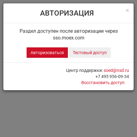
×
АВТОРИЗАЦИЯ
Menu
Главная
ДИСК НРД
Сообщения
Раздел доступен после авторизации через
sso.moex.com
ДИСК.СООБЩЕНИЯ
Авторизоваться
Тестовый доступ
Для доступа к разделу необходимо
Авторизоваться
Центр поддержки:
soed@nsd.ru
+7 495 956-09-34
Печать страницы
Восстановить доступ