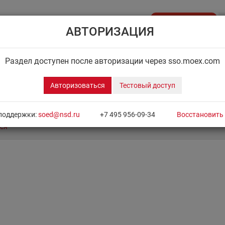
Стать клиентом
АВТОРИЗАЦИЯ
API NSD
ДИСК НРД
ЦЕНОВОЙ ЦЕНТР
НОВОСТН
Раздел доступен после авторизации через sso.moex.com
Авторизоваться
Тестовый доступ
поддержки:
soed@nsd.ru
+7 495 956-09-34
Восстановить
ся