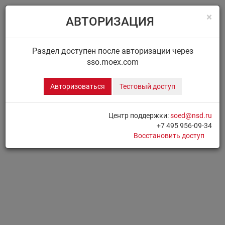
×
АВТОРИЗАЦИЯ
Menu
Главная
ДИСК НРД
Сообщения
Раздел доступен после авторизации через
sso.moex.com
ДИСК.СООБЩЕНИЯ
Авторизоваться
Тестовый доступ
Для доступа к разделу необходимо
Авторизоваться
Центр поддержки:
soed@nsd.ru
+7 495 956-09-34
Печать страницы
Восстановить доступ