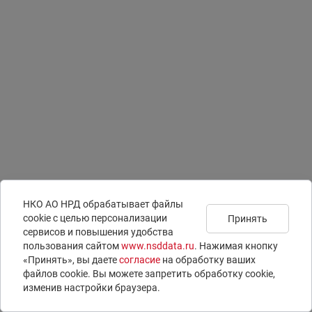
НКО АО НРД обрабатывает файлы
сookie с целью персонализации
Принять
сервисов и повышения удобства
Подписаться на
Документы
Раскрытие информации
пользования сайтом
www.nsddata.ru
. Нажимая кнопку
новости
Юридическая информация
ISIN-коды
«Принять», вы даете
согласие
на обработку ваших
Контакты
LEI-коды
файлов cookie. Вы можете запретить обработку сookie,
Вопросы и ответы
E-voting – электронное голосование
изменив настройки браузера.
© 1996 – 2026 НКО АО НРД