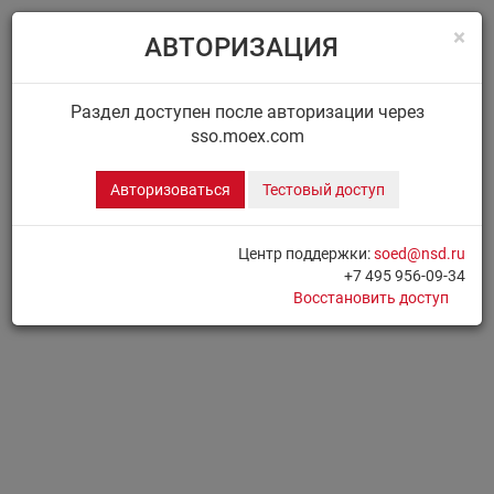
×
АВТОРИЗАЦИЯ
Menu
Главная
ДИСК НРД
Сообщения
Раздел доступен после авторизации через
sso.moex.com
ДИСК.СООБЩЕНИЯ
Авторизоваться
Тестовый доступ
Для доступа к разделу необходимо
Авторизоваться
Центр поддержки:
soed@nsd.ru
+7 495 956-09-34
Печать страницы
Восстановить доступ