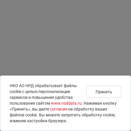
НКО АО НРД обрабатывает файлы
сookie с целью персонализации
Принять
сервисов и повышения удобства
Подписаться на
Документы
Раскрытие информации
пользования сайтом
www.nsddata.ru
. Нажимая кнопку
новости
Юридическая информация
ISIN-коды
«Принять», вы даете
согласие
на обработку ваших
Контакты
LEI-коды
файлов cookie. Вы можете запретить обработку сookie,
Вопросы и ответы
E-voting – электронное голосование
изменив настройки браузера.
© 1996 – 2026 НКО АО НРД