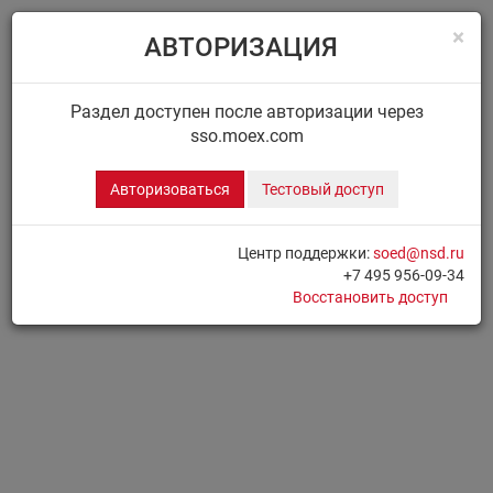
×
АВТОРИЗАЦИЯ
Menu
Главная
ДИСК НРД
Сообщения
Раздел доступен после авторизации через
sso.moex.com
ДИСК.СООБЩЕНИЯ
Авторизоваться
Тестовый доступ
Для доступа к разделу необходимо
Авторизоваться
Центр поддержки:
soed@nsd.ru
+7 495 956-09-34
Печать страницы
Восстановить доступ