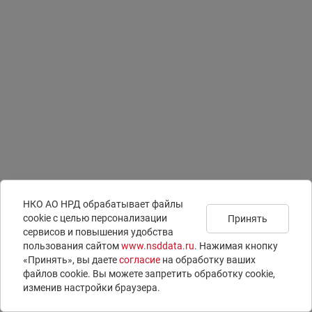
НКО АО НРД обрабатывает файлы
сookie с целью персонализации
Принять
сервисов и повышения удобства
Подписаться на
Документы
Раскрытие информации
пользования сайтом
www.nsddata.ru
. Нажимая кнопку
новости
Юридическая информация
ISIN-коды
«Принять», вы даете
согласие
на обработку ваших
Контакты
LEI-коды
файлов cookie. Вы можете запретить обработку сookie,
Вопросы и ответы
E-voting – электронное голосование
изменив настройки браузера.
© 1996 – 2026 НКО АО НРД