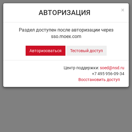
×
АВТОРИЗАЦИЯ
Menu
Главная
ДИСК НРД
Сообщения
Раздел доступен после авторизации через
sso.moex.com
ДИСК.СООБЩЕНИЯ
Авторизоваться
Тестовый доступ
Для доступа к разделу необходимо
Авторизоваться
Центр поддержки:
soed@nsd.ru
+7 495 956-09-34
Печать страницы
Восстановить доступ