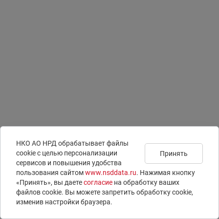
НКО АО НРД обрабатывает файлы
сookie с целью персонализации
Принять
сервисов и повышения удобства
Подписаться на
Документы
Раскрытие информации
пользования сайтом
www.nsddata.ru
. Нажимая кнопку
новости
Юридическая информация
ISIN-коды
«Принять», вы даете
согласие
на обработку ваших
Контакты
LEI-коды
файлов cookie. Вы можете запретить обработку сookie,
Вопросы и ответы
E-voting – электронное голосование
изменив настройки браузера.
© 1996 – 2026 НКО АО НРД