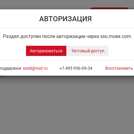
Стать клиентом
АВТОРИЗАЦИЯ
API NSD
ДИСК НРД
ЦЕНОВОЙ ЦЕНТР
НОВОСТН
Раздел доступен после авторизации через sso.moex.com
Авторизоваться
Тестовый доступ
поддержки:
soed@nsd.ru
+7 495 956-09-34
Восстановить
ся