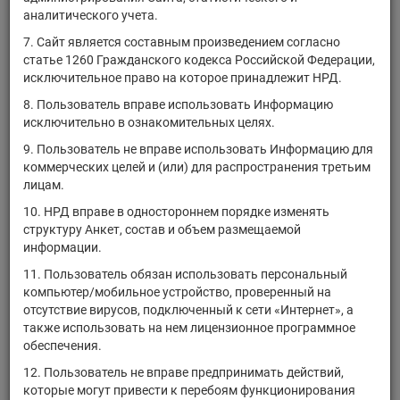
аналитического учета.
ALMZP/DR
ПАО "СФ "АЛМАЗ"
акции
2-01-01
7. Сайт является составным произведением согласно
МЕЦАМОРЭНЕРГОАТОМ
AMMCMRS10ER3
акции
статье 1260 Гражданского кодекса Российской Федерации,
ЗАО
исключительное право на которое принадлежит НРД.
АО "ННК-
AMNEP/02
акции
2-02-00
8. Пользователь вправе использовать Информацию
Амурнефтепродукт"
исключительно в ознакомительных целях.
AN8068571086
SLB
акции
9. Пользователь не вправе использовать Информацию для
ANGL/02
АО "Ангиолайн"
акции
1-02-13
коммерческих целей и (или) для распространения третьим
лицам.
ANGLP/02
АО "Ангиолайн"
акции
2-02-13
10. НРД вправе в одностороннем порядке изменять
ANNC/03
АО "АНХК"
акции
1-03-00
структуру Анкет, состав и объем размещаемой
информации.
ANNCP/03
АО "АНХК"
акции
2-03-00
11. Пользователь обязан использовать персональный
APAT
АО "Апатит"
акции
1-01-00
компьютер/мобильное устройство, проверенный на
отсутствие вирусов, подключенный к сети «Интернет», а
1
«
1
2
3
4
5
6
7
8
9
10
также использовать на нем лицензионное программное
обеспечения.
»
1069
12. Пользователь не вправе предпринимать действий,
которые могут привести к перебоям функционирования