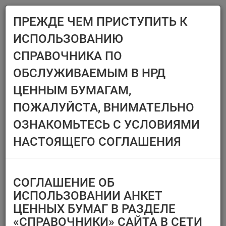
ПРЕЖДЕ ЧЕМ ПРИСТУПИТЬ К
Menu
ИСПОЛЬЗОВАНИЮ
Главная
Справочники
Ценные бумаги
СПРАВОЧНИКА ПО
ЦЕННЫЕ БУМАГИ
ОБСЛУЖИВАЕМЫМ В НРД
ЦЕННЫМ БУМАГАМ,
Эмитент/ИФ/ИП
Ценные бумаги,
ПОЖАЛУЙСТА, ВНИМАТЕЛЬНО
предназначенные
Выберите организацию
только для квал.
ОЗНАКОМЬТЕСЬ С УСЛОВИЯМИ
инвесторов
Тип финансового
НАСТОЯЩЕГО СОГЛАШЕНИЯ
инструмента
Регистрационный номер/
код ц.б.
СОГЛАШЕНИЕ ОБ
Перечень ценных бумаг,
ИСПОЛЬЗОВАНИИ АНКЕТ
по которым
ЦЕННЫХ БУМАГ В РАЗДЕЛЕ
Тип идентификатора ц.б.
«СПРАВОЧНИКИ» САЙТА В СЕТИ