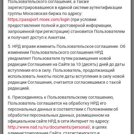
Регист
Пользовательского соглашения, а также
Код НРД
Эмитент/ИФ/ИП
финансового
номер
зарегистрировавшееся в единой системе аутентификации
инструмента
группы Московская биржа по адресу:
https://passport.moex.com/login
(при условии
АКБ "Абсолют Банк"
ABSL/01
акции
101023
предоставления полной и достоверной информации,
(ПАО)
запрошенной при регистрации) становится Пользователем
АО "Архангельский ЦБК"
и получает доступ к Анкетам.
ACBK/02
акции
1-02-00
или АЦБК
5. НРД вправе изменить Пользовательское соглашение. Об
ADAMA/01
АО "АДАМАНТ"
акции
1-01-05
изменении Пользовательского соглашения НРД
уведомляет Пользователя путем размещения новой
AKRN/DR
ПАО "Акрон"
акции
1-03-00
редакции Соглашения на Сайте за 10 (десять) дней до даты
AKTS/01
ПАО "АК "ЦНИИСУ"
акции
1-01-00
вступления его в силу. Пользователь, продолжающий
использовать Анкеты после даты вступления в силу новой
AKTSP/01
ПАО "АК "ЦНИИСУ"
акции
2-01-00
редакции Соглашения, считается согласившимся с такой
AKVIL/01
АО "Аквилон"
акции
1-01-02
редакцией.
6. Присоединяясь к Пользовательскому соглашению,
АО "Албашский
ALELV/01
акции
1-01-30
Пользователь соглашается на обработку НРД его
элеватор"
персональных данных в соответствии с Положением об
ALFS/04
АО "АльфаСтрахование"
акции
1-03-10
обработке персональных данных, размещенном на
официальном сайте НРД в сети Интернет по адресу:
ALGM/01
АО "Алгоритм"
акции
1-01-16
http://www.nsd.ru/ru/documents/personal/
, в целях
ALMZ/DR
ПАО "СФ "АЛМАЗ"
акции
1-01-01
администрирования Сайта, статистического и