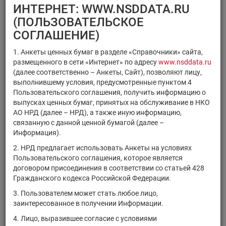
×
×
Регистрационный номер
ИНТЕРНЕТ: WWW.NSDDATA.RU
×
×
ISIN
Код НРД
(ПОЛЬЗОВАТЕЛЬСКОЕ
×
Код ММВБ
СОГЛАШЕНИЕ)
1. Анкеты ценных бумаг в разделе «Справочники» сайта,
размещенного в сети «Интернет» по адресу
www.nsddata.ru
(далее соответственно – Анкеты, Сайт), позволяют лицу,
выполнившему условия, предусмотренные пунктом 4
Поиск
Очистить фильтр
Пользовательского соглашения, получить информацию о
выпусках ценных бумаг, принятых на обслуживание в НКО
АО НРД (далее – НРД), а также иную информацию,
связанную с данной ценной бумагой (далее –
Информация).
2. НРД предлагает использовать Анкеты на условиях
Пользовательского соглашения, которое является
РЕЗУЛЬТАТЫ ПОИСКА:
договором присоединения в соответствии со статьей 428
Гражданского кодекса Российской Федерации.
Ценные бумаги, находящиеся на обслуживании в НРД на
3. Пользователем может стать любое лицо,
08.08.2026
заинтересованное в получении Информации.
Показано 61-80 из 21369 найденных ценных бумаг.
4. Лицо, выразившее согласие с условиями
Тип