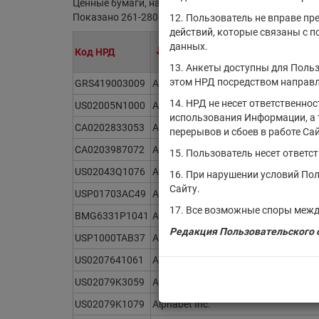
Ценные бумаги, находящиеся на обслуживании в НР
Показано 261-280 из 21382 найденных ценных бума
12. Пользователь не вправе пр
действий, которые связаны с 
данных.
Код НРД
Эмитент/ИФ/ИП
13. Анкеты доступны для Польз
этом НРД посредством направл
GRS419003009
Allwyn AG
14. НРД не несет ответственно
US02005N1000
Ally Financial Inc.
использования Информации, а 
CA0202833053
Almaden Minerals Ltd.
перерывов и сбоев в работе Сай
CA0203987072
Almonty Industries Inc.
15. Пользователь несет ответс
US02043Q1076
Alnylam Pharmaceuticals, Inc.
16. При нарушении условий По
Сайту.
USP01703AC49
Alpek SAB de CV
17. Все возможные споры межд
BMG6331P1041
Alpha and Omega Semiconductor, Inc
Редакция Пользовательского с
USP1000TAB37
Alpha Holding S.A. De C.V.
US0207641061
Alpha Metallurgical Resources, Inc.
US02079K3059
Alphabet Inc.
US02079K1079
Alphabet Inc.