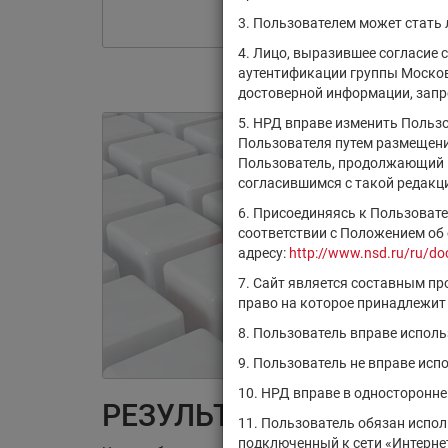
3. Пользователем может стать
4. Лицо, выразившее согласие 
аутентификации группы Москов
достоверной информации, запро
5. НРД вправе изменить Польз
Пользователя путем размещения
Пользователь, продолжающий и
согласившимся с такой редакц
6. Присоединяясь к Пользоват
соответствии с Положением об
адресу:
http://www.nsd.ru/ru/do
7. Сайт является составным п
право на которое принадлежит
8. Пользователь вправе испол
9. Пользователь не вправе ис
10. НРД вправе в односторонн
РЕЗУЛЬТАТЫ ПОИСКА:
11. Пользователь обязан испо
подключенный к сети «Интернет