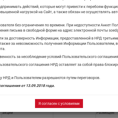
Д на 07.08.2026
г.
едпринимать действий, которые могут привести к перебоям функци
повышенной нагрузкой на Сайт, а также обязан не осуществлять а
Тип финансового
Регистрационный
Состояние
инструмента
номер
выпуска
ователя без ограничения по времени. При недоступности Анкет По
ения письма в свободной форме на адрес электронной почты soed
акции
Размещен
сти за достоверность Информации, предоставленной в НРД третьим
акции
Размещен
также за невозможность получения Информации Пользователем, в
акции
Размещен
та.
акции
Размещен
твенность за несоблюдение условий Пользовательского соглашения
акции
Размещен
льзовательского соглашения НРД оставляет за собой права блокир
облигации
Размещен
у НРД и Пользователем разрешаются путем переговоров.
.
акции
Размещен
оглашения от 13.09.2018 года.
облигации
Размещен
акции
Размещен
Я согласен с условиями
акции
Размещен
акции
Размещен