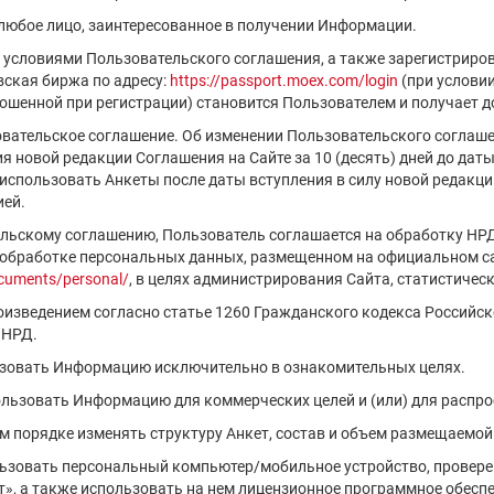
 любое лицо, заинтересованное в получении Информации.
с условиями Пользовательского соглашения, а также зарегистриро
ская биржа по адресу:
https://passport.moex.com/login
(при услови
шенной при регистрации) становится Пользователем и получает д
овательское соглашение. Об изменении Пользовательского соглаш
 новой редакции Соглашения на Сайте за 10 (десять) дней до даты 
спользовать Анкеты после даты вступления в силу новой редакци
ией.
ельскому соглашению, Пользователь соглашается на обработку НР
 обработке персональных данных, размещенном на официальном са
cuments/personal/
, в целях администрирования Сайта, статистическ
роизведением согласно статье 1260 Гражданского кодекса Российс
 НРД.
ьзовать Информацию исключительно в ознакомительных целях.
пользовать Информацию для коммерческих целей и (или) для распр
ем порядке изменять структуру Анкет, состав и объем размещаемо
льзовать персональный компьютер/мобильное устройство, проверен
», а также использовать на нем лицензионное программное обесп