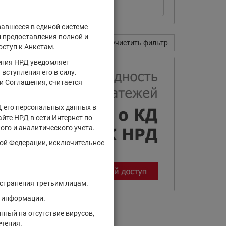
вавшееся в единой системе
и предоставления полной и
Поиск
Очистить фильтр
оступ к Анкетам.
ения НРД уведомляет
вступления его в силу.
и Соглашения, считается
Д его персональных данных в
йте НРД в сети Интернет по
ого и аналитического учета.
кой Федерации, исключительное
остранения третьим лицам.
й информации.
ный на отсутствие вирусов,
ечения.