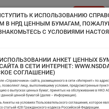
Стать клиентом
ИСТУПИТЬ К ИСПОЛЬЗОВАНИЮ СПРАВ
 В НРД ЦЕННЫМ БУМАГАМ, ПОЖАЛУ
API NSD
ДИСК НРД
ЦЕНОВОЙ ЦЕНТР
НОВОСТН
ЗНАКОМЬТЕСЬ С УСЛОВИЯМИ НАСТО
ИСПОЛЬЗОВАНИИ АНКЕТ ЦЕННЫХ БУМ
Ценные бумаги, предназначен
САЙТА В СЕТИ ИНТЕРНЕТ: WWW.NSDD
СКОЕ СОГЛАШЕНИЕ)
Регистрационный номер/код ц
еле «Справочники» сайта, размещенного в сети «Интернет» по адре
т), позволяют лицу, выполнившему условия, предусмотренные пунк
цию о выпусках ценных бумаг, принятых на обслуживание в НКО АО
 данной ценной бумагой (далее – Информация).
Тип идентификатора ц.б.
ть Анкеты на условиях Пользовательского соглашения, которое яв
×
Регистрационный номер
со статьей 428 Гражданского кодекса Российской Федерации.