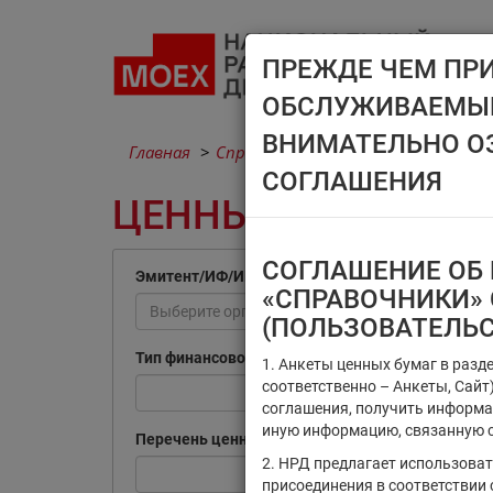
ПРЕЖДЕ ЧЕМ ПР
ОБСЛУЖИВАЕМЫМ
ВНИМАТЕЛЬНО О
Главная
Справочники
Ценные бумаги
СОГЛАШЕНИЯ
ЦЕННЫЕ БУМАГИ
СОГЛАШЕНИЕ ОБ 
Эмитент/ИФ/ИП
«СПРАВОЧНИКИ» 
Выберите организацию
(ПОЛЬЗОВАТЕЛЬ
Тип финансового инструмента
1. Анкеты ценных бумаг в разд
соответственно – Анкеты, Сай
соглашения, получить информа
иную информацию, связанную с
Перечень ценных бумаг, по которым
2. НРД предлагает использова
присоединения в соответствии 