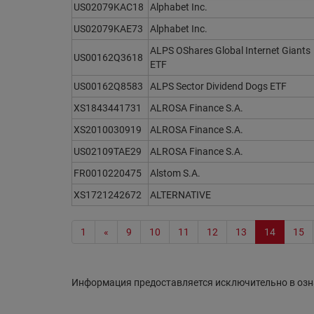
US02079KAC18
Alphabet Inc.
US02079KAE73
Alphabet Inc.
ALPS OShares Global Internet Giants
US00162Q3618
ETF
US00162Q8583
ALPS Sector Dividend Dogs ETF
XS1843441731
ALROSA Finance S.A.
XS2010030919
ALROSA Finance S.A.
US02109TAE29
ALROSA Finance S.A.
FR0010220475
Alstom S.A.
XS1721242672
ALTERNATIVE
1
«
9
10
11
12
13
14
15
Информация предоставляется исключительно в озн