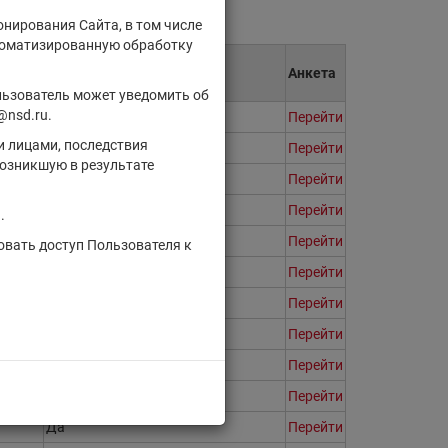
онирования Сайта, в том числе
втоматизированную обработку
Для квалифицированных
Анкета
инвесторов
льзователь может уведомить об
@nsd.ru.
Да
Перейти
и лицами, последствия
Да
Перейти
озникшую в результате
Да
Перейти
Да
Перейти
.
Да
Перейти
овать доступ Пользователя к
Да
Перейти
Да
Перейти
Да
Перейти
Да
Перейти
Да
Перейти
Да
Перейти