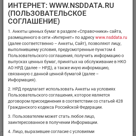
×
×
Регистрационный номер
ИНТЕРНЕТ: WWW.NSDDATA.RU
×
×
ISIN
Код НРД
(ПОЛЬЗОВАТЕЛЬСКОЕ
×
Код ММВБ
СОГЛАШЕНИЕ)
1. Анкеты ценных бумаг в разделе «Справочники» сайта,
размещенного в сети «Интернет» по адресу
www.nsddata.ru
(далее соответственно – Анкеты, Сайт), позволяют лицу,
выполнившему условия, предусмотренные пунктом 4
Поиск
Очистить фильтр
Пользовательского соглашения, получить информацию о
выпусках ценных бумаг, принятых на обслуживание в НКО
АО НРД (далее – НРД), а также иную информацию,
связанную с данной ценной бумагой (далее –
Информация).
2. НРД предлагает использовать Анкеты на условиях
Пользовательского соглашения, которое является
РЕЗУЛЬТАТЫ ПОИСКА:
договором присоединения в соответствии со статьей 428
Гражданского кодекса Российской Федерации.
По Вашему запросу данных не найдено. Задайте другие
параметры поиска.
3. Пользователем может стать любое лицо,
заинтересованное в получении Информации.
Информация предоставляется исключительно в
4. Лицо, выразившее согласие с условиями
ознакомительных целях в соответствии с
Пользовательским