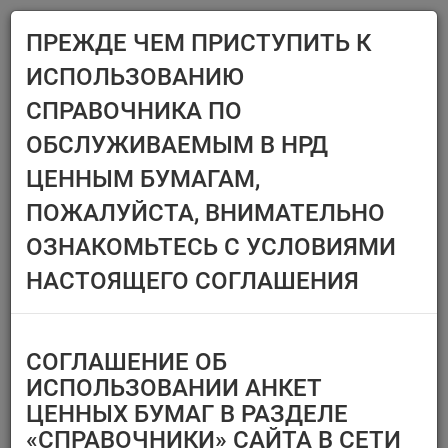
ПРЕЖДЕ ЧЕМ ПРИСТУПИТЬ К
Menu
ИСПОЛЬЗОВАНИЮ
Главная
Справочники
Ценные бумаги
СПРАВОЧНИКА ПО
ЦЕННЫЕ БУМАГИ
ОБСЛУЖИВАЕМЫМ В НРД
ЦЕННЫМ БУМАГАМ,
Эмитент/ИФ/ИП
Ценные бумаги,
ПОЖАЛУЙСТА, ВНИМАТЕЛЬНО
предназначенные
Выберите организацию
только для квал.
ОЗНАКОМЬТЕСЬ С УСЛОВИЯМИ
инвесторов
Тип финансового
НАСТОЯЩЕГО СОГЛАШЕНИЯ
инструмента
Регистрационный номер/
код ц.б.
СОГЛАШЕНИЕ ОБ
Перечень ценных бумаг,
ИСПОЛЬЗОВАНИИ АНКЕТ
по которым
ЦЕННЫХ БУМАГ В РАЗДЕЛЕ
Тип идентификатора ц.б.
«СПРАВОЧНИКИ» САЙТА В СЕТИ