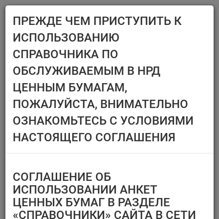
ПРЕЖДЕ ЧЕМ ПРИСТУПИТЬ К
Menu
ИСПОЛЬЗОВАНИЮ
Главная
Справочники
Ценные бумаги
СПРАВОЧНИКА ПО
ЦЕННЫЕ БУМАГИ
ОБСЛУЖИВАЕМЫМ В НРД
ЦЕННЫМ БУМАГАМ,
Эмитент/ИФ/ИП
Ценные бумаги,
ПОЖАЛУЙСТА, ВНИМАТЕЛЬНО
предназначенные
Выберите организацию
только для квал.
ОЗНАКОМЬТЕСЬ С УСЛОВИЯМИ
инвесторов
Тип финансового
НАСТОЯЩЕГО СОГЛАШЕНИЯ
инструмента
Регистрационный номер/
код ц.б.
СОГЛАШЕНИЕ ОБ
Перечень ценных бумаг,
ИСПОЛЬЗОВАНИИ АНКЕТ
по которым
ЦЕННЫХ БУМАГ В РАЗДЕЛЕ
Тип идентификатора ц.б.
«СПРАВОЧНИКИ» САЙТА В СЕТИ