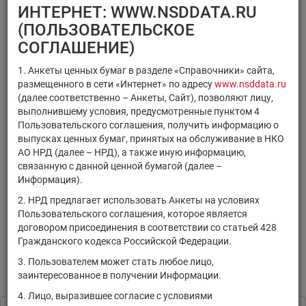
×
×
Регистрационный номер
ИНТЕРНЕТ: WWW.NSDDATA.RU
×
×
ISIN
Код НРД
(ПОЛЬЗОВАТЕЛЬСКОЕ
×
Код ММВБ
СОГЛАШЕНИЕ)
1. Анкеты ценных бумаг в разделе «Справочники» сайта,
размещенного в сети «Интернет» по адресу
www.nsddata.ru
(далее соответственно – Анкеты, Сайт), позволяют лицу,
выполнившему условия, предусмотренные пунктом 4
Поиск
Очистить фильтр
Пользовательского соглашения, получить информацию о
выпусках ценных бумаг, принятых на обслуживание в НКО
АО НРД (далее – НРД), а также иную информацию,
связанную с данной ценной бумагой (далее –
Информация).
2. НРД предлагает использовать Анкеты на условиях
Пользовательского соглашения, которое является
РЕЗУЛЬТАТЫ ПОИСКА:
договором присоединения в соответствии со статьей 428
Гражданского кодекса Российской Федерации.
По Вашему запросу данных не найдено. Задайте другие
параметры поиска.
3. Пользователем может стать любое лицо,
заинтересованное в получении Информации.
Информация предоставляется исключительно в
4. Лицо, выразившее согласие с условиями
ознакомительных целях в соответствии с
Пользовательским