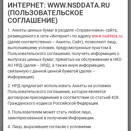
×
×
Регистрационный номер
ИНТЕРНЕТ: WWW.NSDDATA.RU
×
×
ISIN
Код НРД
(ПОЛЬЗОВАТЕЛЬСКОЕ
×
Код ММВБ
СОГЛАШЕНИЕ)
1. Анкеты ценных бумаг в разделе «Справочники» сайта,
размещенного в сети «Интернет» по адресу
www.nsddata.ru
(далее соответственно – Анкеты, Сайт), позволяют лицу,
выполнившему условия, предусмотренные пунктом 4
Поиск
Очистить фильтр
Пользовательского соглашения, получить информацию о
выпусках ценных бумаг, принятых на обслуживание в НКО
АО НРД (далее – НРД), а также иную информацию,
связанную с данной ценной бумагой (далее –
Информация).
2. НРД предлагает использовать Анкеты на условиях
Пользовательского соглашения, которое является
РЕЗУЛЬТАТЫ ПОИСКА:
договором присоединения в соответствии со статьей 428
Гражданского кодекса Российской Федерации.
По Вашему запросу данных не найдено. Задайте другие
параметры поиска.
3. Пользователем может стать любое лицо,
заинтересованное в получении Информации.
Информация предоставляется исключительно в
4. Лицо, выразившее согласие с условиями
ознакомительных целях в соответствии с
Пользовательским