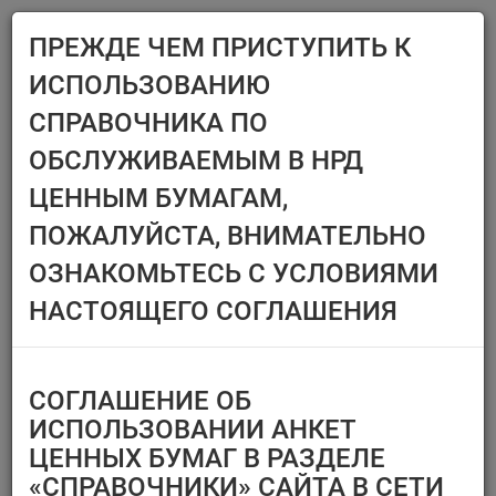
ПРЕЖДЕ ЧЕМ ПРИСТУПИТЬ К
Menu
ИСПОЛЬЗОВАНИЮ
Главная
Справочники
Ценные бумаги
СПРАВОЧНИКА ПО
ЦЕННЫЕ БУМАГИ
ОБСЛУЖИВАЕМЫМ В НРД
ЦЕННЫМ БУМАГАМ,
Эмитент/ИФ/ИП
Ценные бумаги,
ПОЖАЛУЙСТА, ВНИМАТЕЛЬНО
предназначенные
Выберите организацию
только для квал.
ОЗНАКОМЬТЕСЬ С УСЛОВИЯМИ
инвесторов
Тип финансового
НАСТОЯЩЕГО СОГЛАШЕНИЯ
инструмента
Регистрационный номер/
код ц.б.
СОГЛАШЕНИЕ ОБ
Перечень ценных бумаг,
ИСПОЛЬЗОВАНИИ АНКЕТ
по которым
ЦЕННЫХ БУМАГ В РАЗДЕЛЕ
Тип идентификатора ц.б.
«СПРАВОЧНИКИ» САЙТА В СЕТИ