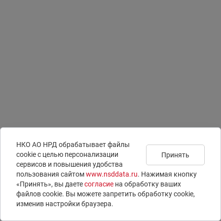
НКО АО НРД обрабатывает файлы
сookie с целью персонализации
Принять
сервисов и повышения удобства
Подписаться на
Документы
Раскрытие информации
пользования сайтом
www.nsddata.ru
. Нажимая кнопку
новости
Юридическая информация
ISIN-коды
«Принять», вы даете
согласие
на обработку ваших
Контакты
LEI-коды
файлов cookie. Вы можете запретить обработку сookie,
Вопросы и ответы
E-voting – электронное голосование
изменив настройки браузера.
© 1996 – 2026 НКО АО НРД