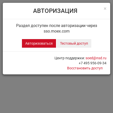
×
АВТОРИЗАЦИЯ
Menu
Главная
ДИСК НРД
Сообщения
Раздел доступен после авторизации через
sso.moex.com
ДИСК.СООБЩЕНИЯ
Авторизоваться
Тестовый доступ
Для доступа к разделу необходимо
Авторизоваться
Центр поддержки:
soed@nsd.ru
+7 495 956-09-34
Печать страницы
Восстановить доступ